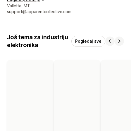
Podaci za kontakt dizajnera
Valletta, MT
support@apparentcollective.com
Još tema za industriju
Pogledaj sve
elektronika