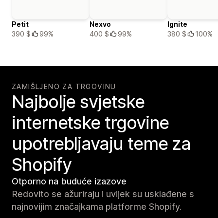
Petit
Nexvo
Ignite
390 $
99%
400 $
99%
380 $
100%
ZAMIŠLJENO ZA TRGOVINU
Najbolje svjetske
internetske trgovine
upotrebljavaju teme za
Shopify
Otporno na buduće izazove
Redovito se ažuriraju i uvijek su usklađene s
najnovijim značajkama platforme Shopify.