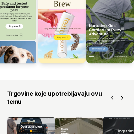
Trgovine koje upotrebljavaju ovu
temu