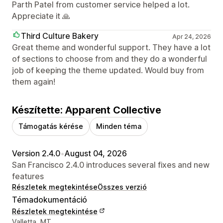
Parth Patel from customer service helped a lot.
Appreciate it 🙏
Third Culture Bakery
Apr 24, 2026
Great theme and wonderful support. They have a lot
of sections to choose from and they do a wonderful
job of keeping the theme updated. Would buy from
them again!
Készítette: Apparent Collective
Támogatás kérése
Minden téma
Version 2.4.0
•
August 04, 2026
San Francisco 2.4.0 introduces several fixes and new
features
Részletek megtekintése
Összes verzió
Témadokumentáció
Részletek megtekintése
Dizájner kapcsolattartási adatai
Valletta, MT