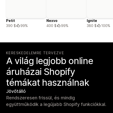
Petit
Nexvo
Ignite
390 $
99%
400 $
99%
380 $
100%
KERESKEDELEMRE TERVEZVE
A világ legjobb online
áruházai Shopify
témákat használnak
Jövőtálló
Rendszeresen frissül, és mindig
együttműködik a legújabb Shopify funkciókkal.