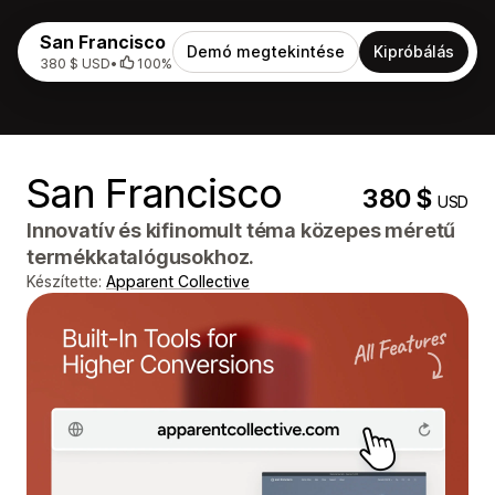
San Francisco
Demó megtekintése
Kipróbálás
380 $ USD
•
100%
San Francisco
380 $
USD
Innovatív és kifinomult téma közepes méretű
termékkatalógusokhoz.
Készítette:
Apparent Collective