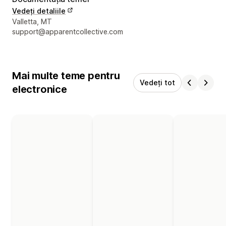
Vedeți detaliile
Detaliile de contact ale designerului
Valletta, MT
support@apparentcollective.com
Mai multe teme pentru
Vedeți tot
electronice