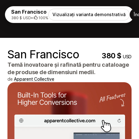
San Francisco
Vizualizați varianta demonstrativă
În
380 $ USD
•
100%
San Francisco
380 $
USD
Temă inovatoare și rafinată pentru cataloage
de produse de dimensiuni medii.
de
Apparent Collective