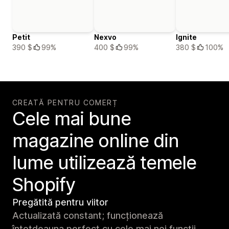
Petit
Nexvo
Ignite
390 $
99%
400 $
99%
380 $
100%
CREATĂ PENTRU COMERȚ
Cele mai bune
magazine online din
lume utilizează temele
Shopify
Pregătită pentru viitor
Actualizată constant; funcționează
întotdeauna perfect cu cele mai noi funcții