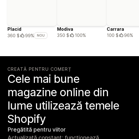
Placid
Modiva
Carrara
350 $
100%
100 $
96%
360 $
99%
NOU
CREATĂ PENTRU COMERȚ
Cele mai bune
magazine online din
lume utilizează temele
Shopify
Pregătită pentru viitor
Actualizată constant; funcționează