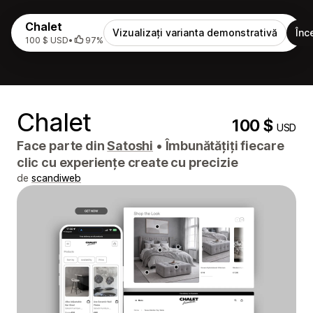
Chalet
Vizualizați varianta demonstrativă
Înc
100 $ USD
•
97%
Chalet
100 $
USD
Face parte din
Satoshi
•
Îmbunătățiți fiecare
clic cu experiențe create cu precizie
de
scandiweb