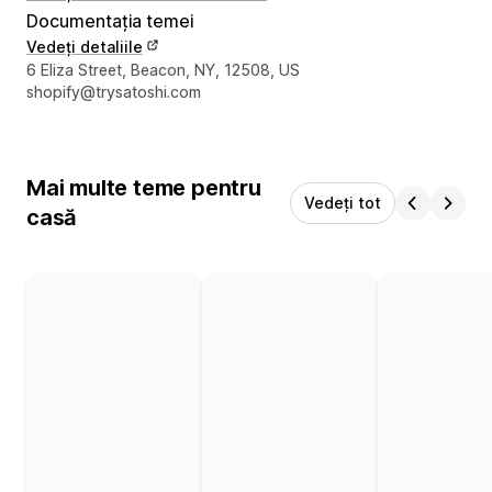
Documentația temei
Vedeți detaliile
Detaliile de contact ale designerului
6 Eliza Street, Beacon, NY, 12508, US
shopify@trysatoshi.com
Mai multe teme pentru
Vedeți tot
casă