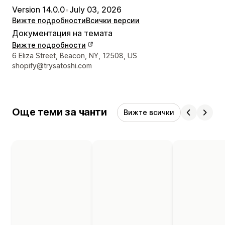
Version 14.0.0
•
July 03, 2026
Вижте подробности
Всички версии
Документация на темата
Вижте подробности
Данни за връзка с дизайнера
6 Eliza Street, Beacon, NY, 12508, US
shopify@trysatoshi.com
Още теми за чанти
Вижте всички