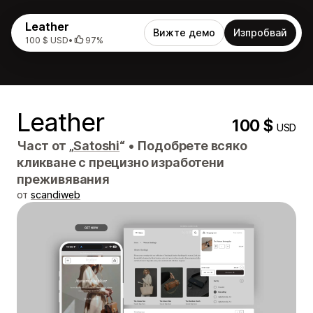
Leather
Вижте демо
Изпробвай
100 $ USD
•
97%
Leather
100 $
USD
Част от „
Satoshi
“
•
Подобрете всяко
кликване с прецизно изработени
преживявания
от
scandiweb