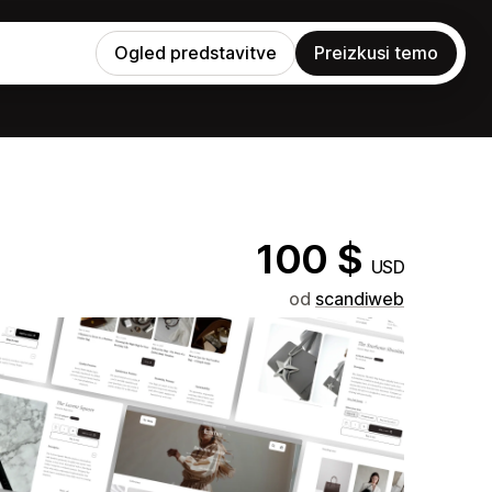
Ogled predstavitve
Preizkusi temo
100 $
USD
od
scandiweb