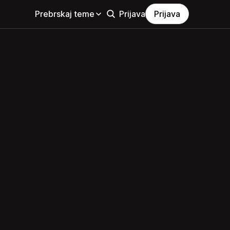
Prebrskaj teme
Prijava
Prijava