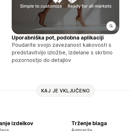
Uporabniška pot, podobna aplikaciji
Poudarite svojo zavezanost kakovosti s
predstavitvijo izložbe, izdelane s skrbno
pozornostjo do detajlov
KAJ JE VKLJUČENO
anje izdelkov
Trženje blaga
lava
Animacija