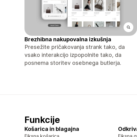
Brezhibna nakupovalna izkušnja
Presežite pričakovanja strank tako, da
vsako interakcijo izpopolnite tako, da
posnema storitev osebnega butlerja.
Funkcije
Košarica in blagajna
Odkriv
Fiksna košarica
Fiksna g