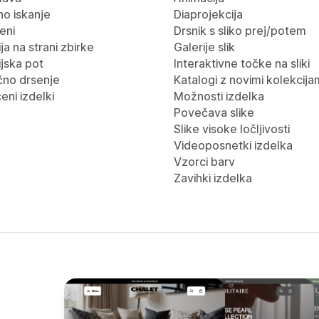
no iskanje
Diaprojekcija
eni
Drsnik s sliko prej/potem
ja na strani zbirke
Galerije slik
jska pot
Interaktivne točke na sliki
no drsenje
Katalogi z novimi kolekcija
eni izdelki
Možnosti izdelka
Povečava slike
Slike visoke ločljivosti
Videoposnetki izdelka
Vzorci barv
Zavihki izdelka