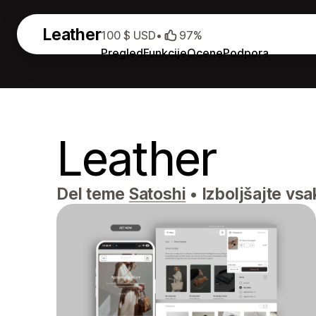
Leather
100 $ USD
•
97%
Pregled
Funkcije
Ocene
Podpora
Leather
Del teme
Satoshi
•
Izboljšajte vsa