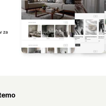
v za
 temo