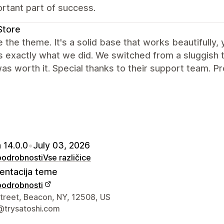
rtant part of success.
Store
 the theme. It's a solid base that works beautifully,
is exactly what we did. We switched from a sluggis
as worth it. Special thanks to their support team. Pr
 14.0.0
•
July 03, 2026
 podrobnosti
Vse različice
ntacija teme
 podrobnosti
za stik z oblikovalcem
Street, Beacon, NY, 12508, US
@trysatoshi.com