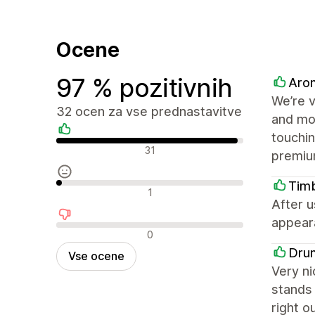
Ocene
97 % pozitivnih
Arom
We’re v
32 ocen za vse prednastavitve
and mob
touchin
Pozitivne ocene
31
premiu
Tim
Nevtralne ocene
1
After u
appeara
Negativne ocene
0
Dru
Vse ocene
Very ni
stands 
right o