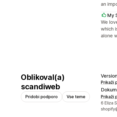
an impo
My 
We love
which 
alone w
Oblikoval(a)
Version
Prikaži
scandiweb
Dokume
Pridobi podporo
Vse teme
Prikaži
Podatki 
6 Eliza 
shopify