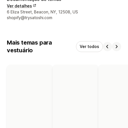
Ver detalhes
Detalhes de contacto do designer
6 Eliza Street, Beacon, NY, 12508, US
shopify@trysatoshi.com
Mais temas para
Ver todos
vestuário