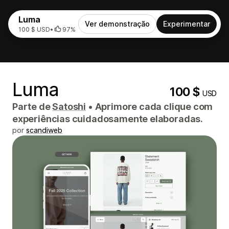
Luma
Ver demonstração
Experimentar
100 $ USD
•
97%
Luma
100 $
USD
Parte de
Satoshi
•
Aprimore cada clique com
experiências cuidadosamente elaboradas.
por
scandiweb