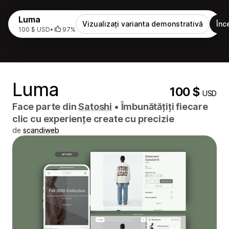
Luma
Vizualizați varianta demonstrativă
Înc
100 $ USD
•
97%
Luma
100 $
USD
Face parte din
Satoshi
•
Îmbunătățiți fiecare
clic cu experiențe create cu precizie
de
scandiweb