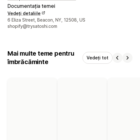
Documentația temei
Vedeți detaliile
Detaliile de contact ale designerului
6 Eliza Street, Beacon, NY, 12508, US
shopify@trysatoshi.com
Mai multe teme pentru
Vedeți tot
îmbrăcăminte