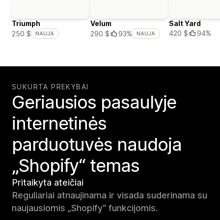
Triumph
Velum
Salt Yard
420 $
94%
250 $
290 $
93%
NAUJA
NAUJA
SUKURTA PREKYBAI
Geriausios pasaulyje
internetinės
parduotuvės naudoja
„Shopify“ temas
Pritaikyta ateičiai
Reguliariai atnaujinama ir visada suderinama su
naujausiomis „Shopify“ funkcijomis.