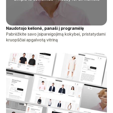
Naudotojo kelionė, panaši į programėlę
Pabrėžkite savo įsipareigojimą kokybei, pristatydami
kruopščiai apgalvotą vitriną