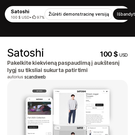
Satoshi
Žiūrėti demonstracinę versiją
Išbandyt
100 $ USD
•
97%
Satoshi
100 $
USD
Pakelkite kiekvieną paspaudimą į aukštesnį
lygį su tiksliai sukurta patirtimi
autorius
scandiweb