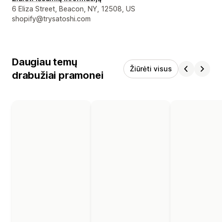
Kūrėjo kontaktiniai duomenys
6 Eliza Street, Beacon, NY, 12508, US
shopify@trysatoshi.com
Daugiau temų
Žiūrėti visus
drabužiai pramonei