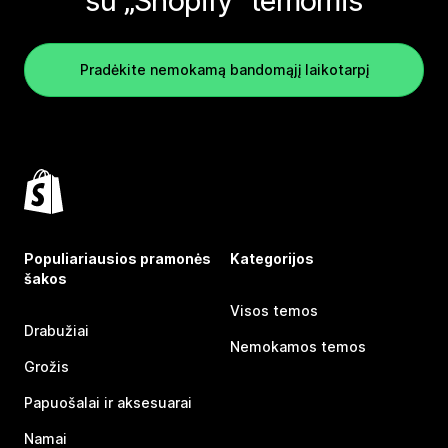
su „Shopify“ temomis
Pradėkite nemokamą bandomąjį laikotarpį
Populiariausios pramonės
Kategorijos
šakos
Visos temos
Drabužiai
Nemokamos temos
Grožis
Papuošalai ir aksesuarai
Namai