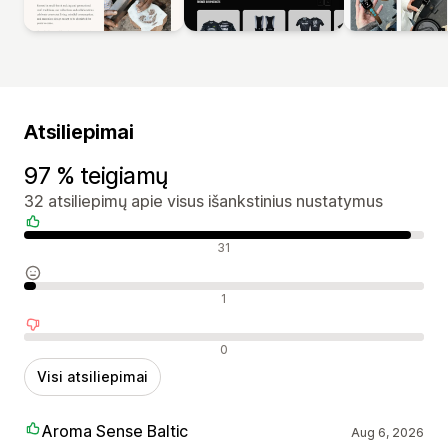
Atsiliepimai
97 % teigiamų
32 atsiliepimų apie visus išankstinius nustatymus
Teigiami atsiliepimai
31
Neutralūs atsiliepimai
1
Neigiami atsiliepimai
0
Visi atsiliepimai
Aroma Sense Baltic
Aug 6, 2026