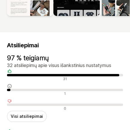
Atsiliepimai
97 % teigiamų
32 atsiliepimų apie visus išankstinius nustatymus
Teigiami atsiliepimai
31
Neutralūs atsiliepimai
1
Neigiami atsiliepimai
0
Visi atsiliepimai