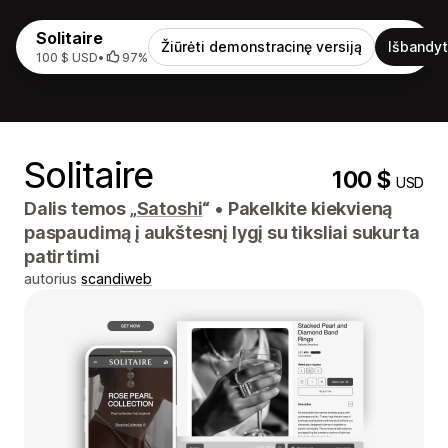
Solitaire
Žiūrėti demonstracinę versiją
Išbandyt
100 $ USD
•
97%
Solitaire
100 $
USD
Dalis temos „
Satoshi
“
•
Pakelkite kiekvieną
paspaudimą į aukštesnį lygį su tiksliai sukurta
patirtimi
autorius
scandiweb