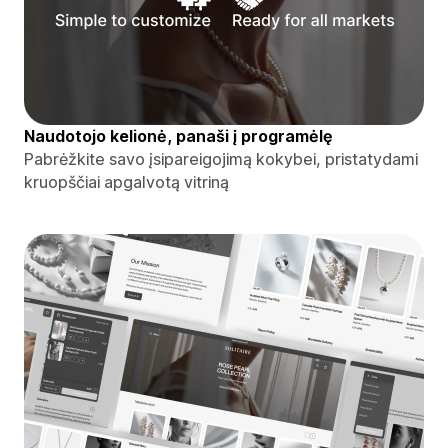
Naudotojo kelionė, panaši į programėlę
Pabrėžkite savo įsipareigojimą kokybei, pristatydami
kruopščiai apgalvotą vitriną