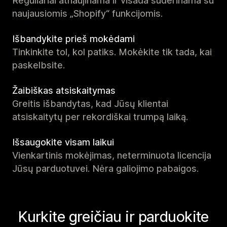
Reguliariai atnaujinama ir visada suderinama su
naujausiomis „Shopify“ funkcijomis.
Išbandykite prieš mokėdami
Tinkinkite tol, kol patiks. Mokėkite tik tada, kai
paskelbsite.
Žaibiškas atsiskaitymas
Greitis išbandytas, kad Jūsų klientai
atsiskaitytų per rekordiškai trumpą laiką.
Išsaugokite visam laikui
Vienkartinis mokėjimas, neterminuota licencija
Jūsų parduotuvei. Nėra galiojimo pabaigos.
Kurkite greičiau ir parduokite