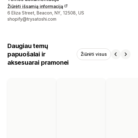
Žiūrėti išsamią informaciją
Kūrėjo kontaktiniai duomenys
6 Eliza Street, Beacon, NY, 12508, US
shopify@trysatoshi.com
Daugiau temų
papuošalai ir
Žiūrėti visus
aksesuarai pramonei