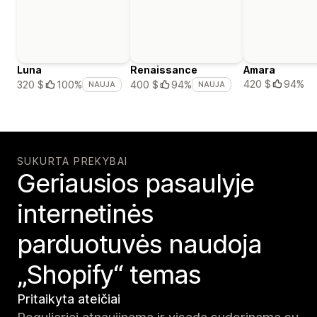
Luna
Renaissance
Amara
420 $
94%
320 $
100%
400 $
94%
NAUJA
NAUJA
SUKURTA PREKYBAI
Geriausios pasaulyje
internetinės
parduotuvės naudoja
„Shopify“ temas
Pritaikyta ateičiai