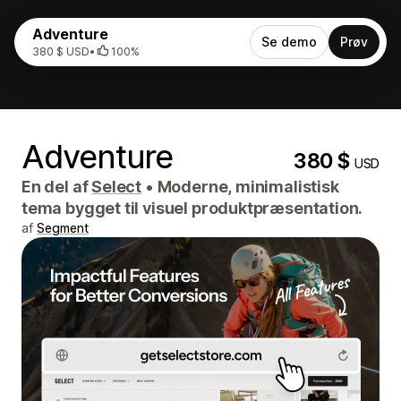
Adventure
Se demo
Prøv
380 $ USD
•
100%
Adventure
380 $
USD
En del af
Select
•
Moderne, minimalistisk
tema bygget til visuel produktpræsentation.
af
Segment