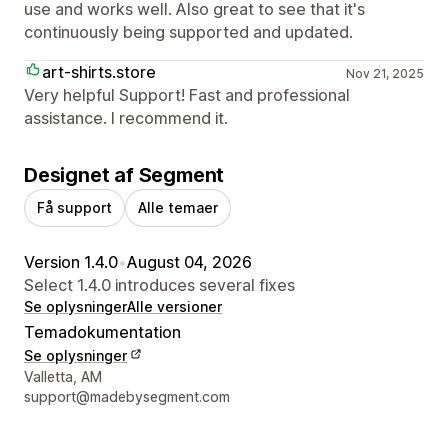
use and works well. Also great to see that it's
continuously being supported and updated.
art-shirts.store
Nov 21, 2025
Very helpful Support! Fast and professional
assistance. I recommend it.
Designet af Segment
Få support
Alle temaer
Version 1.4.0
•
August 04, 2026
Select 1.4.0 introduces several fixes
Se oplysninger
Alle versioner
Temadokumentation
Se oplysninger
Se kontaktoplysninger
Valletta, AM
support@madebysegment.com