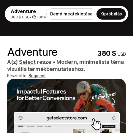
Adventure
Demó megtekintése
Kipróbálás
380 $ USD
•
100%
Adventure
380 $
USD
A(z)
Select
része
•
Modern, minimalista téma
vizuális termékbemutatáshoz.
Készítette:
Segment