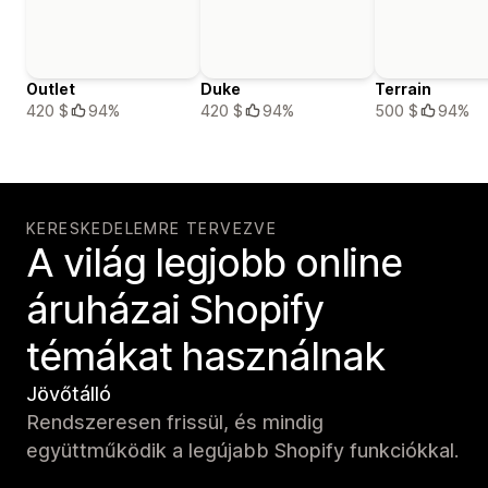
Outlet
Duke
Terrain
420 $
94%
420 $
94%
500 $
94%
KERESKEDELEMRE TERVEZVE
A világ legjobb online
áruházai Shopify
témákat használnak
Jövőtálló
Rendszeresen frissül, és mindig
együttműködik a legújabb Shopify funkciókkal.