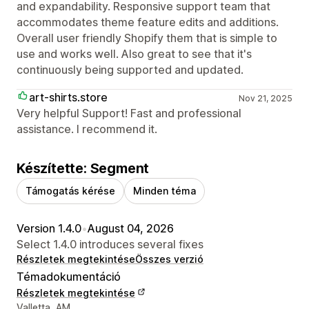
and expandability. Responsive support team that
accommodates theme feature edits and additions.
Overall user friendly Shopify them that is simple to
use and works well. Also great to see that it's
continuously being supported and updated.
art-shirts.store
Nov 21, 2025
Very helpful Support! Fast and professional
assistance. I recommend it.
Készítette: Segment
Támogatás kérése
Minden téma
Version 1.4.0
•
August 04, 2026
Select 1.4.0 introduces several fixes
Részletek megtekintése
Összes verzió
Témadokumentáció
Részletek megtekintése
Dizájner kapcsolattartási adatai
Valletta, AM