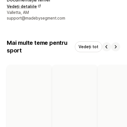
Vedeți detaliile
Detaliile de contact ale designerului
Valletta, AM
support@madebysegment.com
Mai multe teme pentru
Vedeți tot
sport