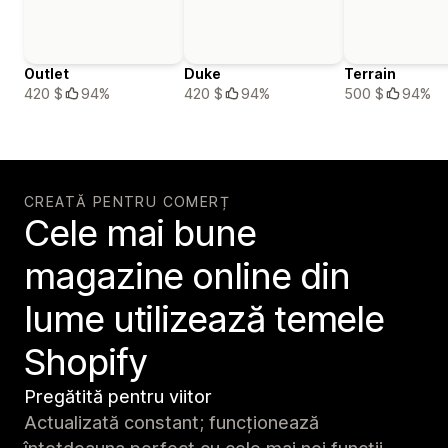
Outlet
Duke
Terrain
420 $
94%
420 $
94%
500 $
94%
CREATĂ PENTRU COMERȚ
Cele mai bune
magazine online din
lume utilizează temele
Shopify
Pregătită pentru viitor
Actualizată constant; funcționează