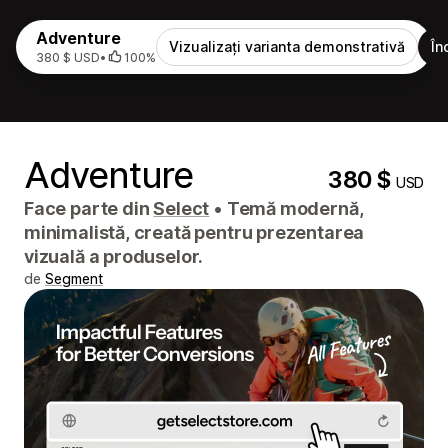
Adventure
Vizualizați varianta demonstrativă
În
380 $ USD
•
100%
Adventure
380 $
USD
Face parte din
Select
•
Temă modernă,
minimalistă, creată pentru prezentarea
vizuală a produselor.
de
Segment