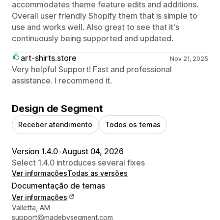
accommodates theme feature edits and additions.
Overall user friendly Shopify them that is simple to
use and works well. Also great to see that it's
continuously being supported and updated.
art-shirts.store
Nov 21, 2025
Very helpful Support! Fast and professional
assistance. I recommend it.
Design de Segment
Receber atendimento
Todos os temas
Version 1.4.0
•
August 04, 2026
Select 1.4.0 introduces several fixes
Ver informações
Todas as versões
Documentação de temas
Ver informações
Informações de contato do designer
Valletta, AM
support@madebysegment.com