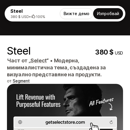
Steel
Вижте демо
Изпробвай
380 $ USD
•
100%
Steel
380 $
USD
Част от „
Select
“
•
Модерна,
минималистична тема, създадена за
визуално представяне на продукти.
от
Segment