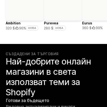
Ambition
Purevea
Eurus
360 $
99%
320 $
96%
280 $
НОВА
НОВА
СЪЗДАДЕНИ ЗА ТЪРГОВИЯ
Най-добрите онлайн
магазини в света
използват теми за
Shopify
Готови за бъдещето
Редовно актуализирани и винаги