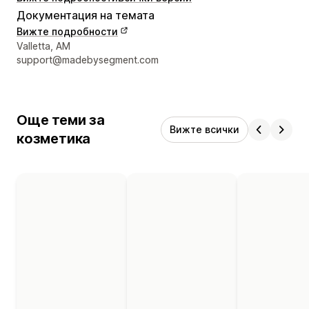
Документация на темата
Вижте подробности
Данни за връзка с дизайнера
Valletta, AM
support@madebysegment.com
Още теми за
Вижте всички
козметика