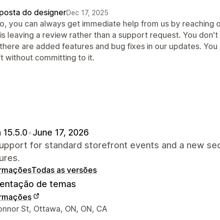
posta do designer
Dec 17, 2025
lo, you can always get immediate help from us by reaching o
 is leaving a review rather than a support request. You don'
 there are added features and bug fixes in our updates. You
t without committing to it.
 15.5.0
•
June 17, 2026
pport for standard storefront events and a new sec
ures.
ormações
Todas as versões
ntação de temas
ormações
ções de contato do designer
onnor St, Ottawa, ON, ON, CA