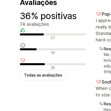
Avaliações
36% positivas
Pop
I appre
74 avaliações
really 
Standar
Avaliações positivas
27
hard-c
Res
Avaliações neutras
19
We 
inc
adj
Avaliações negativas
28
(htt
Todas as avaliações
Sout
When cu
to size
Res
Hey