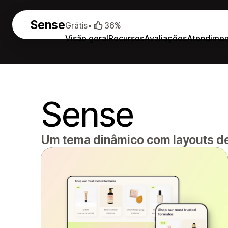
Sense
Grátis
•
36%
Visão geral
Recursos
Avaliações
Atendimen
Sense
Um tema dinâmico com layouts de