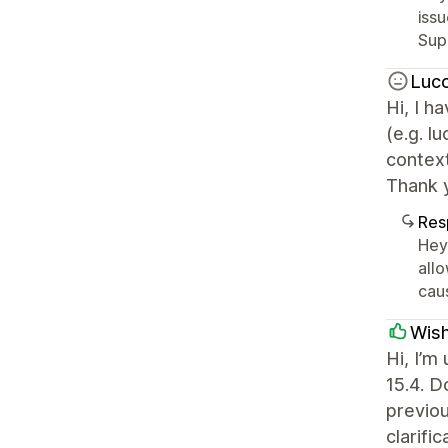
issu
Sup
Luc
Hi, I 
(e.g. l
context
Thank 
Res
Hey 
allo
caus
Wis
Hi, I’m
15.4. D
previou
clarifi