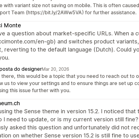
e with variant size not saving on mobile. This is often cau
port Team (https://bit.ly/2AWw5VA) for further assistance.
ci Monte
have a question about market-specific URLs. When a 
uccimonte.com/en-gb) and switches product variants
, reverting to the default language (Dutch). Could y
you.
posta do designer
Mar 20, 2026
there, this would be a topic that you need to reach out to o
w us to view your settings and to ensure things are set up co
ing this issue further with you.
heum.ch
 using the Sense theme in version 15.2. I noticed th
o I need to update, or is my current version still fine
sly asked this question and unfortunately did not r
cation on whether Sense version 15.2 is still fine to use