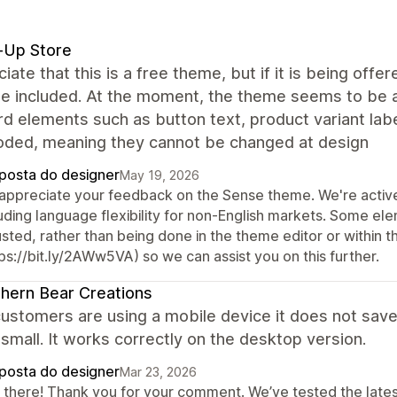
-Up Store
ciate that this is a free theme, but if it is being off
be included. At the moment, the theme seems to be 
d elements such as button text, product variant lab
oded, meaning they cannot be changed at design
posta do designer
May 19, 2026
appreciate your feedback on the Sense theme. We're active
luding language flexibility for non-English markets. Some el
usted, rather than being done in the theme editor or within 
ps://bit.ly/2AWw5VA) so we can assist you on this further.
hern Bear Creations
stomers are using a mobile device it does not save 
 small. It works correctly on the desktop version.
posta do designer
Mar 23, 2026
 there! Thank you for your comment. We’ve tested the latest