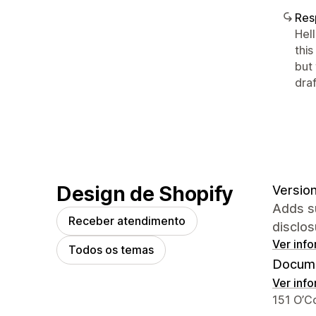
Res
Hel
this
but
draf
Design de Shopify
Version
Adds su
Receber atendimento
disclos
Ver inf
Todos os temas
Docume
Ver inf
Informa
151 O’C