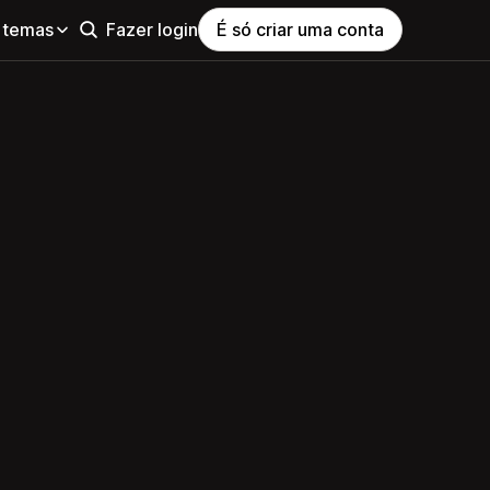
 temas
Fazer login
É só criar uma conta