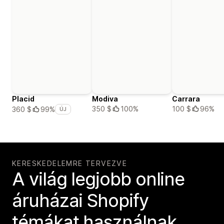
Placid
Modiva
Carrara
350 $
100%
100 $
96%
360 $
99%
ÚJ
KERESKEDELEMRE TERVEZVE
A világ legjobb online
áruházai Shopify
témákat használnak