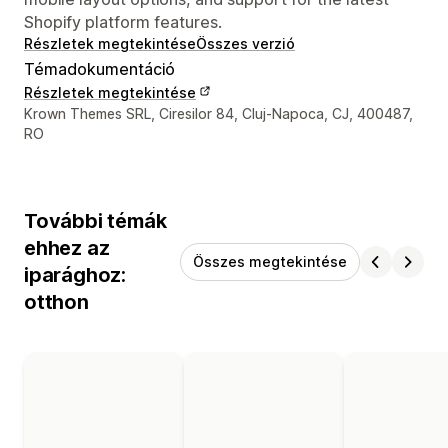
Shopify platform features.
Részletek megtekintése
Összes verzió
Témadokumentáció
Részletek megtekintése
Dizájner kapcsolattartási adatai
Krown Themes SRL, Ciresilor 84, Cluj-Napoca, CJ, 400487,
RO
További témák
ehhez az
Összes megtekintése
iparághoz:
otthon