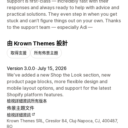
support is first-class — incredibly fast with their
responses and always ready to help with advice and
practical solutions. They even step in when you get
stuck and can’t figure things out on your own. Thanks
to the support team — especially Adi —
由 Krown Themes 設計
取得支援
所有佈景主題
Version 3.0.0
•
July 15, 2026
We've added a new Shop the Look section, new
product page blocks, more flexible design and
mobile layout options, and support for the latest
Shopify platform features.
檢視詳細資訊
所有版本
佈景主題文件
檢視詳細資訊
設計者聯絡詳細資訊
Krown Themes SRL, Ciresilor 84, Cluj-Napoca, CJ, 400487,
RO