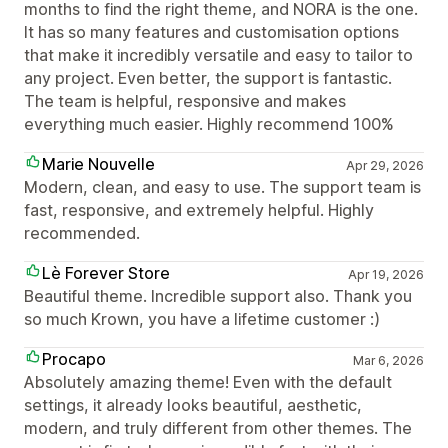
months to find the right theme, and NORA is the one.
It has so many features and customisation options
that make it incredibly versatile and easy to tailor to
any project. Even better, the support is fantastic.
The team is helpful, responsive and makes
everything much easier. Highly recommend 100%
Marie Nouvelle
Apr 29, 2026
Modern, clean, and easy to use. The support team is
fast, responsive, and extremely helpful. Highly
recommended.
Lè Forever Store
Apr 19, 2026
Beautiful theme. Incredible support also. Thank you
so much Krown, you have a lifetime customer :)
Procapo
Mar 6, 2026
Absolutely amazing theme! Even with the default
settings, it already looks beautiful, aesthetic,
modern, and truly different from other themes. The