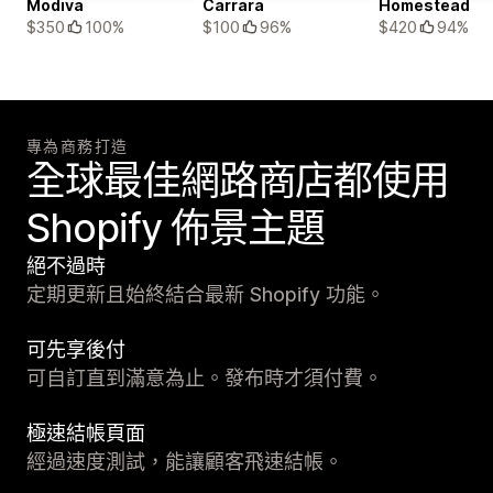
Modiva
Carrara
Homestead
$350
100%
$100
96%
$420
94%
專為商務打造
全球最佳網路商店都使用
Shopify 佈景主題
絕不過時
定期更新且始終結合最新 Shopify 功能。
可先享後付
可自訂直到滿意為止。發布時才須付費。
極速結帳頁面
經過速度測試，能讓顧客飛速結帳。