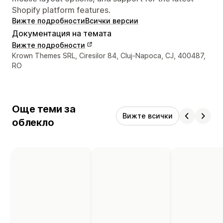
Shopify platform features.
Вижте подробности
Всички версии
Документация на темата
Вижте подробности
Данни за връзка с дизайнера
Krown Themes SRL, Ciresilor 84, Cluj-Napoca, CJ, 400487,
RO
Още теми за
Вижте всички
облекло