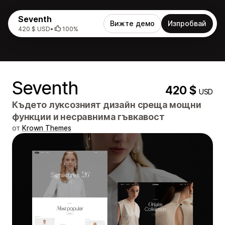
Seventh
Вижте демо
Изпробвай
420 $ USD
•
100%
Seventh
420 $
USD
Където луксозният дизайн среща мощни
функции и несравнима гъвкавост
от
Krown Themes