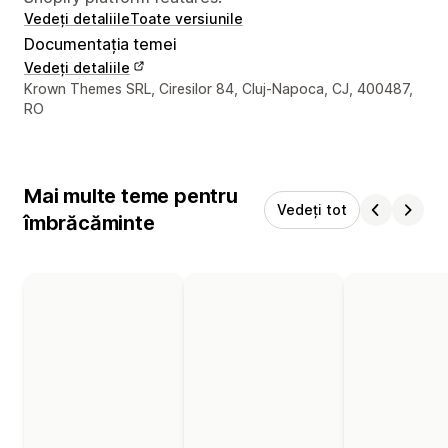
Vedeți detaliile
Toate versiunile
Documentația temei
Vedeți detaliile
Detaliile de contact ale designerului
Krown Themes SRL, Ciresilor 84, Cluj-Napoca, CJ, 400487,
RO
Mai multe teme pentru
Vedeți tot
îmbrăcăminte