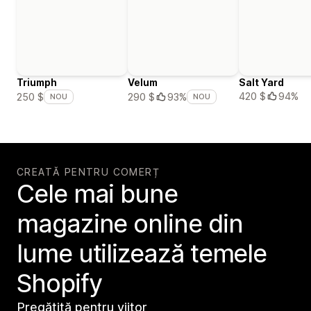
Triumph
Velum
Salt Yard
420 $
94%
250 $
290 $
93%
NOU
NOU
CREATĂ PENTRU COMERȚ
Cele mai bune
magazine online din
lume utilizează temele
Shopify
Pregătită pentru viitor