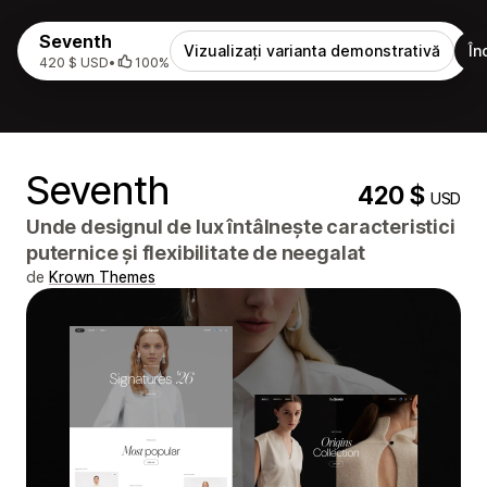
Seventh
Vizualizați varianta demonstrativă
În
420 $ USD
•
100%
Seventh
420 $
USD
Unde designul de lux întâlnește caracteristici
puternice și flexibilitate de neegalat
de
Krown Themes