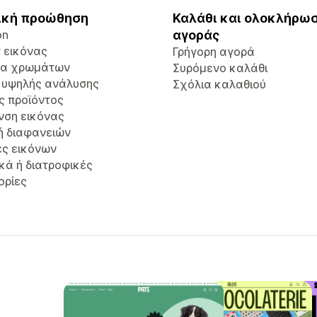
ική προώθηση
Καλάθι και ολοκλήρω
on
αγοράς
r εικόνας
Γρήγορη αγορά
τα χρωμάτων
Συρόμενο καλάθι
 υψηλής ανάλυσης
Σχόλια καλαθιού
ς προϊόντος
νση εικόνας
ή διαφανειών
ές εικόνων
κά ή διατροφικές
ορίες