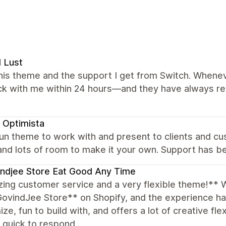
l Lust
this theme and the support I get from Switch. Wheneve
ck with me within 24 hours—and they have always re
 Optimista
un theme to work with and present to clients and cu
and lots of room to make it your own. Support has be
ndjee Store Eat Good Any Time
ing customer service and a very flexible theme!** 
GovindJee Store** on Shopify, and the experience h
ze, fun to build with, and offers a lot of creative fle
, quick to respond,