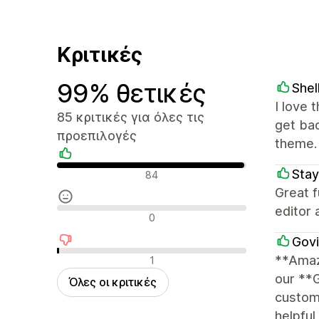
Κριτικές
99% θετικές
Shel
I love 
85 κριτικές για όλες τις
get ba
προεπιλογές
theme.
Θετικές κριτικές
Stay
84
Great f
editor 
Ουδέτερες κριτικές
0
Govi
Αρνητικές κριτικές
**Amaz
1
our **
Όλες οι κριτικές
customi
helpful