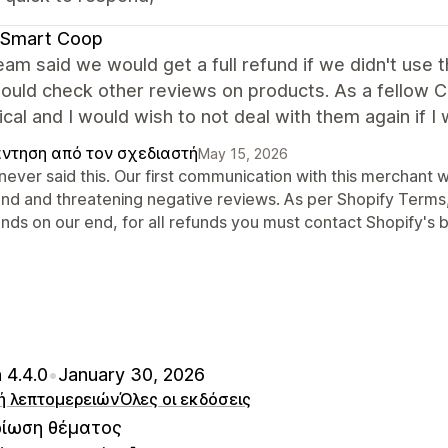
 Smart Coop
eam said we would get a full refund if we didn't use
ould check other reviews on products. As a fellow CEO 
ical and I would wish to not deal with them again if I
ντηση από τον σχεδιαστή
May 15, 2026
never said this. Our first communication with this merchant 
und and threatening negative reviews. As per Shopify Terms, 
nds on our end, for all refunds you must contact Shopify's b
 4.4.0
•
January 30, 2026
ή λεπτομερειών
Όλες οι εκδόσεις
ίωση θέματος