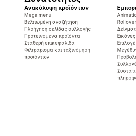
Ανακάλυψη προϊόντων
Εμπορ
Mega menu
Animati
Βελτιωμένη αναζήτηση
Rollove
Πλοήγηση σελίδας συλλογής
Δείγμα
Προτεινόμενα προϊόντα
Εικόνες
Σταθερή επικεφαλίδα
Επιλογέ
Φιλτράρισμα και ταξινόμηση
Μεγέθυ
προϊόντων
Προβολ
Συλλογ
Συστατι
πληροφ