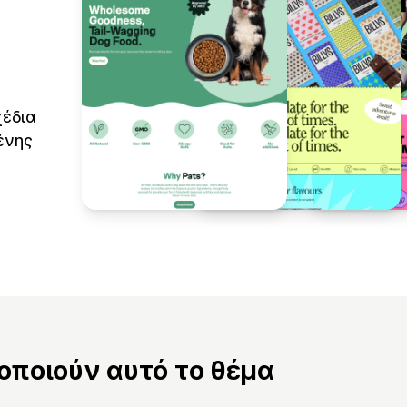
χέδια
ένης
ποιούν αυτό το θέμα