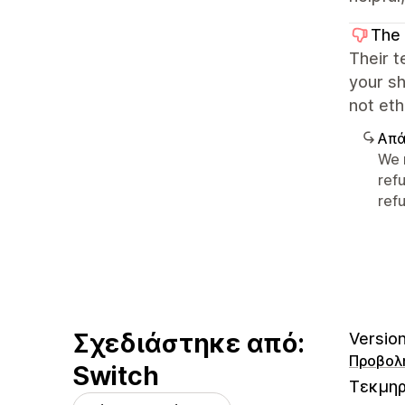
The
Their t
your sh
not eth
Απά
We 
ref
refu
Σχεδιάστηκε από:
Version
Προβολ
Switch
Τεκμηρ