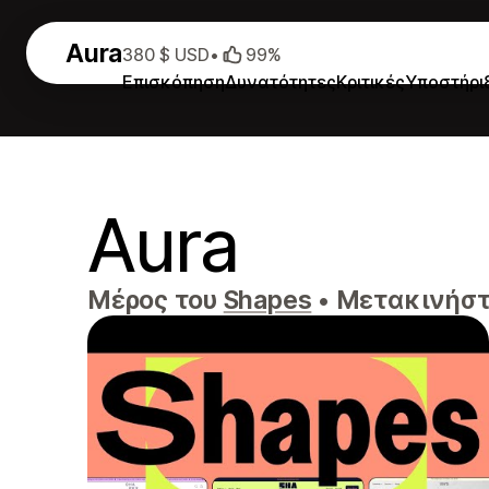
Aura
380 $ USD
•
99%
Επισκόπηση
Δυνατότητες
Κριτικές
Υποστήρι
Aura
Μέρος του
Shapes
•
Μετακινήστε