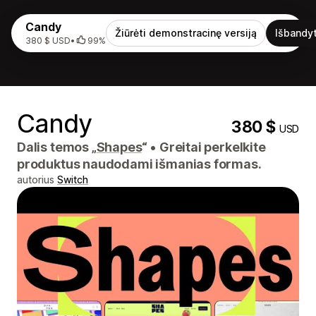
Candy
Žiūrėti demonstracinę versiją
Išbandyt
380 $ USD
•
99%
Candy
380 $
USD
Dalis temos „
Shapes
“
•
Greitai perkelkite
produktus naudodami išmanias formas.
autorius
Switch