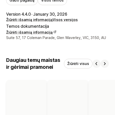
Gauti pagalbą
Visos temos
Version 4.4.0
•
January 30, 2026
Žiūrėti išsamią informaciją
Visos versijos
Temos dokumentacija
Žiūrėti išsamią informaciją
Kūrėjo kontaktiniai duomenys
Suite 57, 17 Coleman Parade, Glen Waverley, VIC, 3150, AU
Daugiau temų maistas
Žiūrėti visus
ir gėrimai pramonei