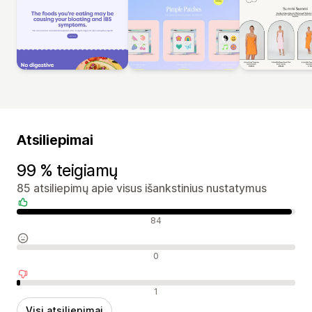
Atsiliepimai
99 % teigiamų
85 atsiliepimų apie visus išankstinius nustatymus
Teigiami atsiliepimai
84
Neutralūs atsiliepimai
0
Neigiami atsiliepimai
1
Visi atsiliepimai