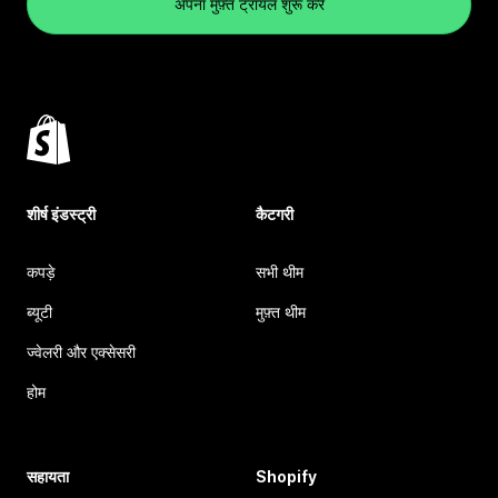
अपना मुफ़्त ट्रायल शुरू करें
शीर्ष इंडस्ट्री
कैटगरी
कपड़े
सभी थीम
ब्यूटी
मुफ़्त थीम
ज्वेलरी और एक्सेसरी
होम
सहायता
Shopify