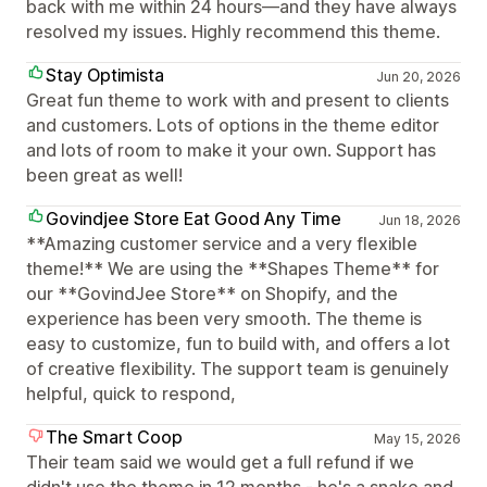
back with me within 24 hours—and they have always
resolved my issues. Highly recommend this theme.
Stay Optimista
Jun 20, 2026
Great fun theme to work with and present to clients
and customers. Lots of options in the theme editor
and lots of room to make it your own. Support has
been great as well!
Govindjee Store Eat Good Any Time
Jun 18, 2026
**Amazing customer service and a very flexible
theme!** We are using the **Shapes Theme** for
our **GovindJee Store** on Shopify, and the
experience has been very smooth. The theme is
easy to customize, fun to build with, and offers a lot
of creative flexibility. The support team is genuinely
helpful, quick to respond,
The Smart Coop
May 15, 2026
Their team said we would get a full refund if we
didn't use the theme in 12 months - he's a snake and