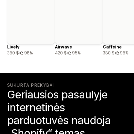
Lively
Airwave
Caffeine
380 $
98%
420 $
95%
380 $
98%
SUKURTA PREKYBAI
Geriausios pasaulyje
internetinės
parduotuvės naudoja
„Shopify“ temas