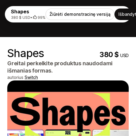
Shapes
Žiūrėti demonstracinę versiją
Išbandyt
380 $ USD
•
99%
Shapes
380 $
USD
Greitai perkelkite produktus naudodami
išmanias formas.
autorius
Switch