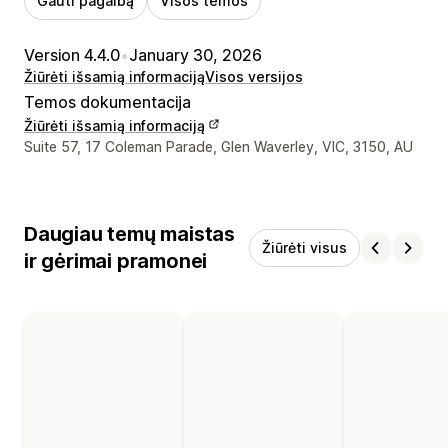
Gauti pagalbą
Visos temos
Version 4.4.0
•
January 30, 2026
Žiūrėti išsamią informaciją
Visos versijos
Temos dokumentacija
Žiūrėti išsamią informaciją
Kūrėjo kontaktiniai duomenys
Suite 57, 17 Coleman Parade, Glen Waverley, VIC, 3150, AU
Daugiau temų maistas
Žiūrėti visus
ir gėrimai pramonei