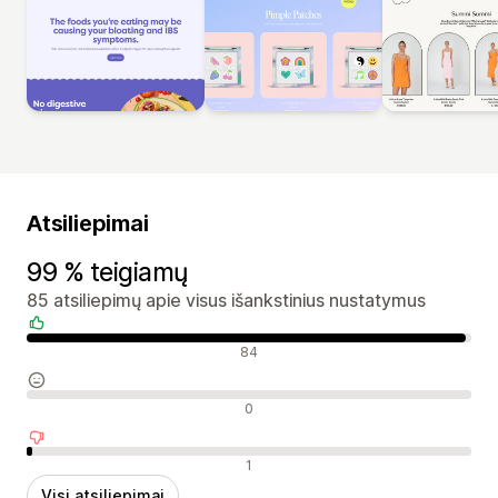
Atsiliepimai
99 % teigiamų
85 atsiliepimų apie visus išankstinius nustatymus
Teigiami atsiliepimai
84
Neutralūs atsiliepimai
0
Neigiami atsiliepimai
1
Visi atsiliepimai