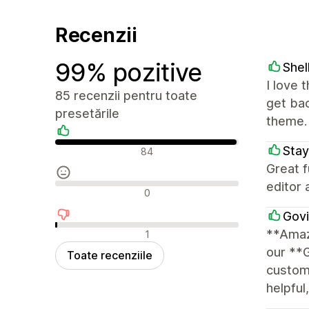
Recenzii
99% pozitive
Shel
I love 
85 recenzii pentru toate
get ba
presetările
theme.
Recenzii pozitive
Stay
84
Great f
editor 
Recenzii neutre
0
Govi
Recenzii negative
**Amaz
1
our **
Toate recenziile
customi
helpful