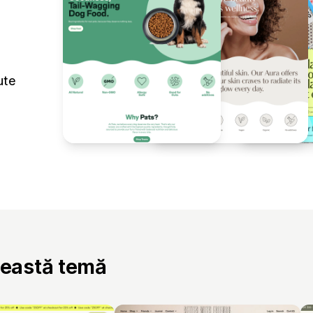
ute
ceastă temă