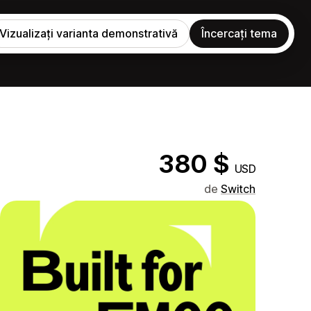
Vizualizați varianta demonstrativă
Încercați tema
380 $
USD
de
Switch