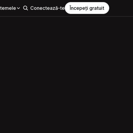
i temele
Conectează-te
Începeți gratuit