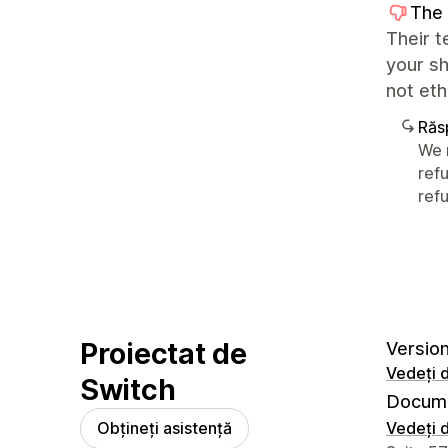
The
Their t
your sh
not eth
Răs
We 
ref
refu
Proiectat de
Version
Vedeți d
Switch
Docume
Obțineți asistență
Vedeți d