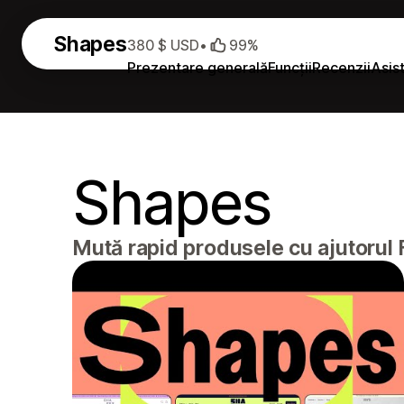
Shapes
380 $ USD
•
99%
Prezentare generală
Funcții
Recenzii
Asis
Shapes
Mută ​​rapid produsele cu ajutorul 