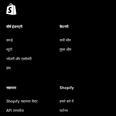
शीर्ष इंडस्ट्री
कैटगरी
कपड़े
सभी थीम
ब्यूटी
मुफ़्त थीम
ज्वेलरी और एक्सेसरी
होम
सहायता
Shopify
Shopify सहायता केंद्र
हमारे बारे में
API दस्तावेज़
पार्टनर