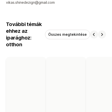
vikas.shinedezign@gmail.com
További témák
ehhez az
Összes megtekintése
iparághoz:
otthon