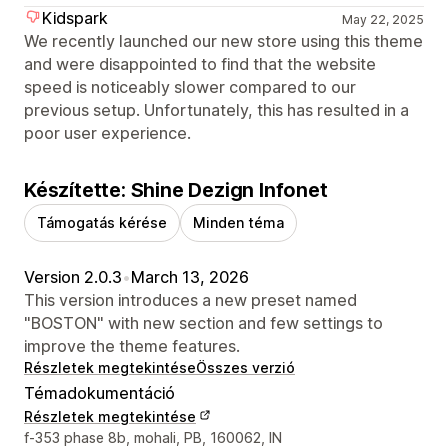
Kidspark
May 22, 2025
We recently launched our new store using this theme
and were disappointed to find that the website
speed is noticeably slower compared to our
previous setup. Unfortunately, this has resulted in a
poor user experience.
Készítette: Shine Dezign Infonet
Támogatás kérése
Minden téma
Version 2.0.3
•
March 13, 2026
This version introduces a new preset named
"BOSTON" with new section and few settings to
improve the theme features.
Részletek megtekintése
Összes verzió
Témadokumentáció
Részletek megtekintése
Dizájner kapcsolattartási adatai
f-353 phase 8b, mohali, PB, 160062, IN