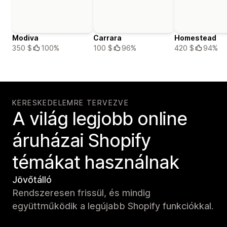
Modiva
Carrara
Homestead
350 $
100%
100 $
96%
420 $
94%
KERESKEDELEMRE TERVEZVE
A világ legjobb online
áruházai Shopify
témákat használnak
Jövőtálló
Rendszeresen frissül, és mindig
együttműködik a legújabb Shopify funkciókkal.