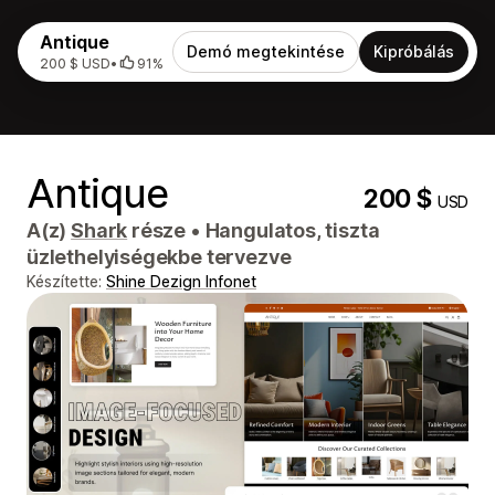
Antique
Demó megtekintése
Kipróbálás
200 $ USD
•
91%
Antique
200 $
USD
A(z)
Shark
része
•
Hangulatos, tiszta
üzlethelyiségekbe tervezve
Készítette:
Shine Dezign Infonet