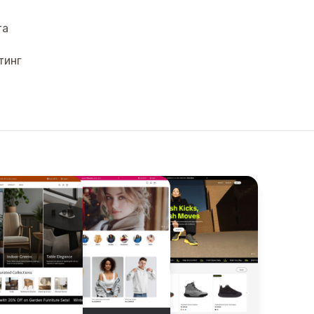
та
тинг