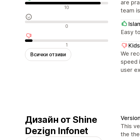
are pra
Положителни отзиви
10
team is
Isla
Неутрални отзиви
0
Easy to
Отрицателни отзиви
1
Kids
We rece
Всички отзиви
speed i
user e
Дизайн от Shine
Version
This v
Dezign Infonet
the th