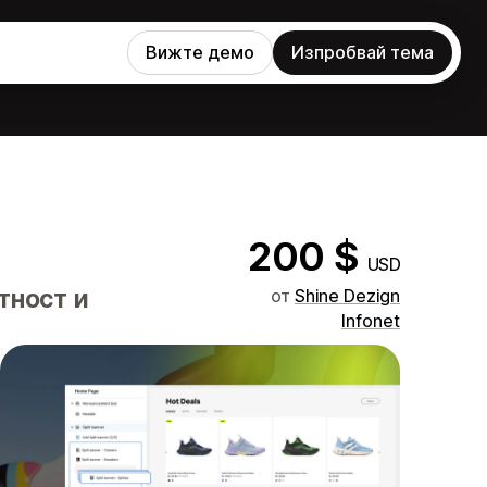
Вижте демо
Изпробвай тема
200 $
USD
тност и
от
Shine Dezign
Infonet