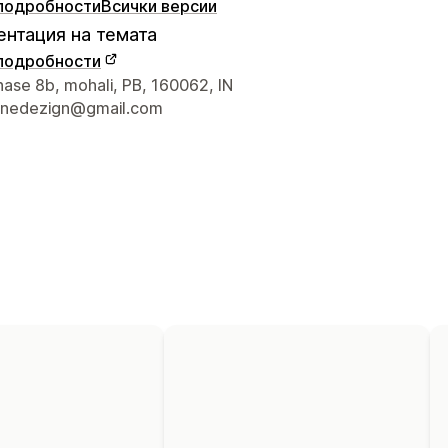
подробности
Всички версии
нтация на темата
подробности
а връзка с дизайнера
hase 8b, mohali, PB, 160062, IN
hinedezign@gmail.com