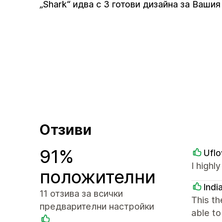
„Shark“ идва с 3 готови дизайна за Вашия
Отзиви
91%
Ufl
I highl
положителни
Indi
11 отзива за всички
This th
предварителни настройки
able to