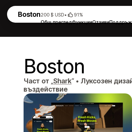
Boston
200 $ USD
•
91%
Общ преглед
Функции
Отзиви
Поддръж
Boston
Част от „
Shark
“
•
Луксозен дизай
въздействие