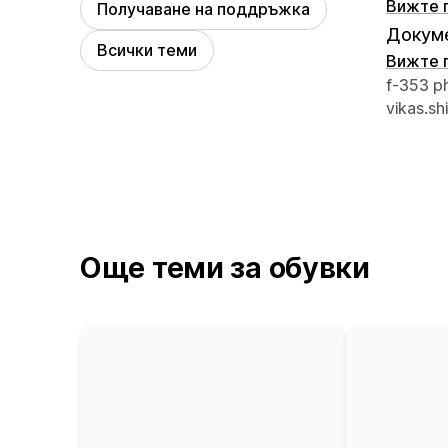
Вижте 
Получаване на поддръжка
Докуме
Всички теми
Вижте 
Данни з
f-353 p
vikas.s
Още теми за обувки