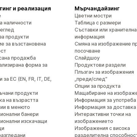
тинг и реализация
Мърчандайзинг
е
Цветни мостри
а наличности
Таблица с размери
реглед
Съставки или хранителна
за продукти
информация
е за възстановена
Смяна на изображение п
ост
посочване
сана продажба
Слайдшоу
ализирана форма за
Продуктови раздели
т
Плъзгач за изображения
за ЕС (EN, FR, IT, DE,
„преди/след“
Опции за продукта
ъчани продукти
Мащабиране на изображ
ка на възрастта
Информация за употреба
ии в менюто
Информация за доставка
ионални банери
Интерактивни точки на
ионални изскачащи
изображението
ци
Изображения с висока
разгледани
разделителна способнос