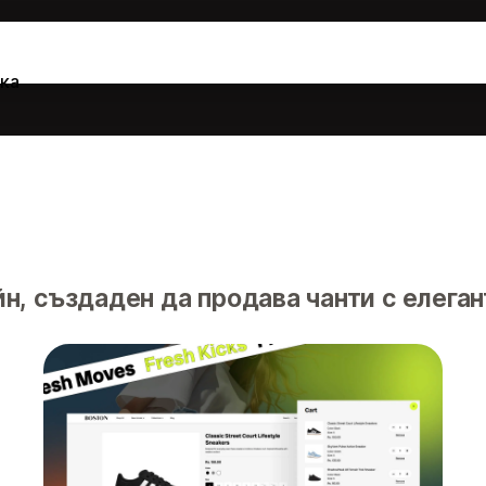
ка
н, създаден да продава чанти с елеган