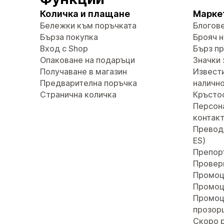
Количка и плащане
Марке
Бележки към поръчката
Блогов
Бърза покупка
Брояч н
Вход с Shop
Бърз п
Опаковане на подаръци
Значки 
Получаване в магазин
Извести
Предварителна поръчка
наличн
Странична количка
Кръсто
Персон
контак
Преводи 
ES)
Препор
Провер
Промоц
Промоц
Промоц
прозор
Скоро 