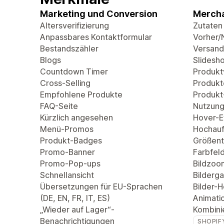
Marketing und Conversion
Mercha
Altersverifizierung
Zutaten
Anpassbares Kontaktformular
Vorher/
Bestandszähler
Versand
Blogs
Slidesh
Countdown Timer
Produkt
Cross-Selling
Produkt
Empfohlene Produkte
Produkt
FAQ-Seite
Nutzung
Kürzlich angesehen
Hover-Ef
Menü-Promos
Hochauf
Produkt-Badges
Größent
Promo-Banner
Farbfel
Promo-Pop-ups
Bildzoo
Schnellansicht
Bilderga
Übersetzungen für EU-Sprachen
Bilder-
(DE, EN, FR, IT, ES)
Animati
„Wieder auf Lager“-
Kombini
Benachrichtigungen
SHOPIF