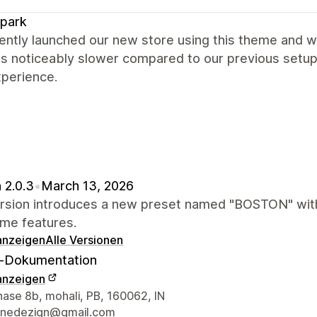
park
ntly launched our new store using this theme and w
s noticeably slower compared to our previous setup. 
xperience.
 2.0.3
•
March 13, 2026
ersion introduces a new preset named "BOSTON" with
eme features.
 anzeigen
Alle Versionen
-Dokumentation
 anzeigen
r-Kontaktdaten
hase 8b, mohali, PB, 160062, IN
hinedezign@gmail.com