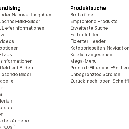
ndising
Produktsuche
 oder Nährwertangaben
Brotkrümel
Nachher-Bild-Slider
Empfohlene Produkte
/Lieferinformationen
Erweiterte Suche
ow
Farbfeldfilter
videos
Fixierter Header
optionen
Kategorieseiten-Navigatio
-Tabs
Kürzlich angesehen
sinformationen
Mega-Menü
fekt auf Bildern
Produkt-Filter und -Sortie
lösende Bilder
Unbegrenztes Scrollen
abelle
Zurück-nach-oben-Schaltf
der
m
lerien
Hotspot
on
ertes Angebot
Y PLUS