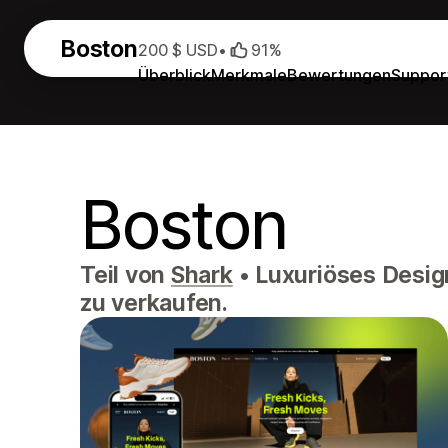
Boston
200 $ USD
•
91%
Überblick
Merkmale
Bewertungen
Suppor
Boston
Teil von
Shark
•
Luxuriöses Desig
zu verkaufen.