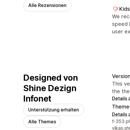
Alle Rezensionen
Kids
We rece
speed i
user e
Designed von
Version
This v
Shine Dezign
the th
Infonet
Details
Theme
Unterstützung erhalten
Details
Designe
f-353 p
Alle Themes
vikas.s