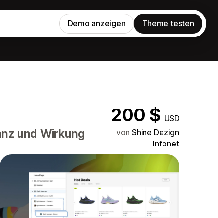
Demo anzeigen
Theme testen
200 $
USD
anz und Wirkung
von
Shine Dezign
Infonet