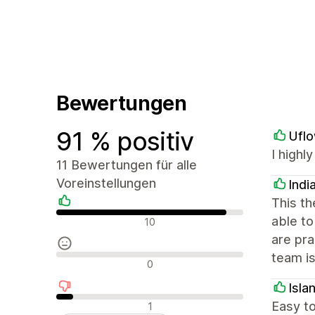
Bewertungen
91 % positiv
Ufl
I highl
11 Bewertungen für alle
Voreinstellungen
Indi
This th
Positive Bewertungen
able to
10
are pra
team is
Neutrale Bewertungen
0
Isla
Negative Bewertungen
Easy to
1