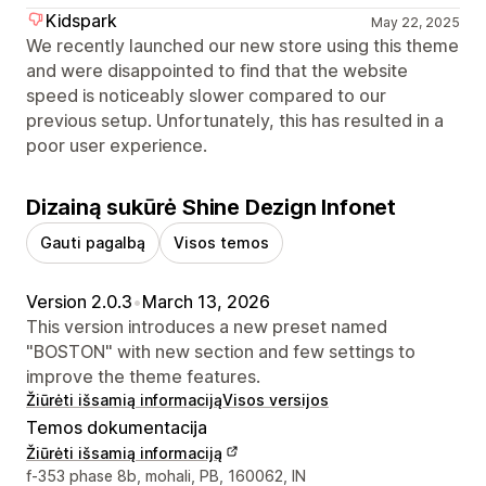
Kidspark
May 22, 2025
We recently launched our new store using this theme
and were disappointed to find that the website
speed is noticeably slower compared to our
previous setup. Unfortunately, this has resulted in a
poor user experience.
Dizainą sukūrė Shine Dezign Infonet
Gauti pagalbą
Visos temos
Version 2.0.3
•
March 13, 2026
This version introduces a new preset named
"BOSTON" with new section and few settings to
improve the theme features.
Žiūrėti išsamią informaciją
Visos versijos
Temos dokumentacija
Žiūrėti išsamią informaciją
Kūrėjo kontaktiniai duomenys
f-353 phase 8b, mohali, PB, 160062, IN