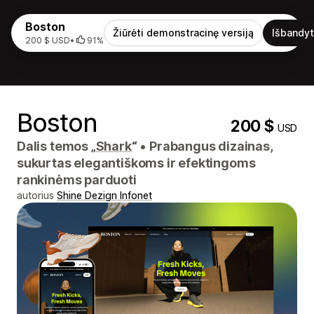
Boston
Žiūrėti demonstracinę versiją
Išbandyt
200 $ USD
•
91%
Boston
200 $
USD
Dalis temos „
Shark
“
•
Prabangus dizainas,
sukurtas elegantiškoms ir efektingoms
rankinėms parduoti
autorius
Shine Dezign Infonet