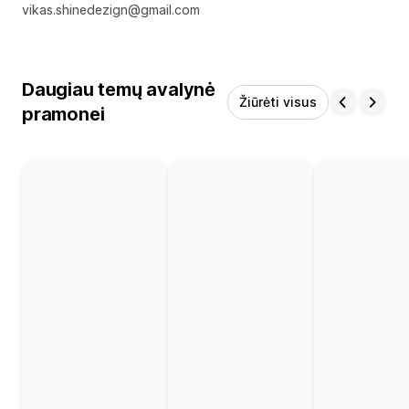
vikas.shinedezign@gmail.com
Daugiau temų avalynė
Žiūrėti visus
pramonei