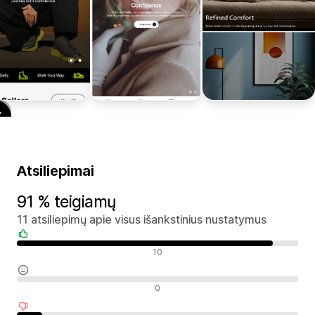
Atsiliepimai
91 % teigiamų
11 atsiliepimų apie visus išankstinius nustatymus
Teigiami atsiliepimai
10
Neutralūs atsiliepimai
0