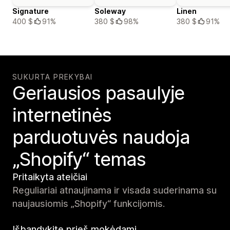
Signature
Soleway
Linen
400 $
91%
380 $
98%
380 $
91%
SUKURTA PREKYBAI
Geriausios pasaulyje
internetinės
parduotuvės naudoja
„Shopify“ temas
Pritaikyta ateičiai
Reguliariai atnaujinama ir visada suderinama su
naujausiomis „Shopify“ funkcijomis.
Išbandykite prieš mokėdami