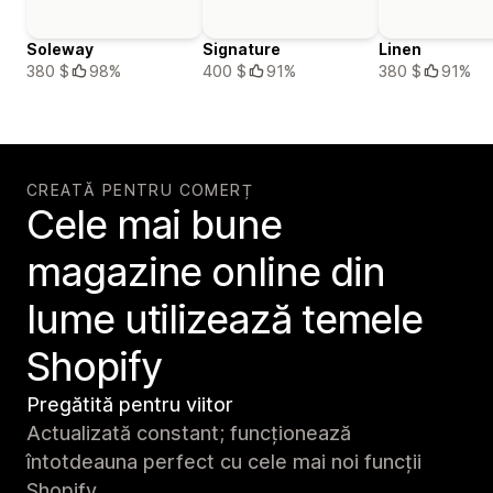
Soleway
Signature
Linen
380 $
98%
400 $
91%
380 $
91%
CREATĂ PENTRU COMERȚ
Cele mai bune
magazine online din
lume utilizează temele
Shopify
Pregătită pentru viitor
Actualizată constant; funcționează
întotdeauna perfect cu cele mai noi funcții
Shopify.