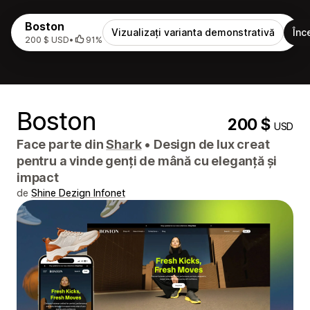
Boston
Vizualizați varianta demonstrativă
Înc
200 $ USD
•
91%
Boston
200 $
USD
Face parte din
Shark
•
Design de lux creat
pentru a vinde genți de mână cu eleganță și
impact
de
Shine Dezign Infonet