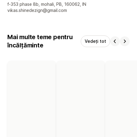
Detaliile de contact ale designerului
f-353 phase 8b, mohali, PB, 160062, IN
vikas.shinedezign@gmail.com
Mai multe teme pentru
Vedeți tot
încălțăminte