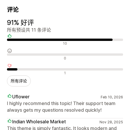
评论
91% 好评
所有预设共 11 条评论
好评
10
中评
0
差评
1
所有评论
Uflower
Feb 10, 2026
I highly recommend this topic! Their support team
always gets my questions resolved quickly!
Indian Wholesale Market
Nov 28, 2025
This theme is simply fantastic. It looks modern and