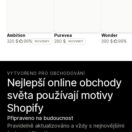
Ambition
Purevea
Wonder
390 $
99%
320 $
96%
280 $
NOVINKY
NOVINKY
VYTVOŘENO PRO OBCHODOVÁNÍ
Nejlepší online obchody
světa používají motivy
Shopify
Připraveno na budoucnost
Pravidelně aktualizováno a vždy s nejnovějšími