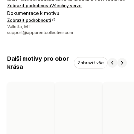
Zobrazit podrobnosti
Všechny verze
Dokumentace k motivu
Zobrazit podrobnosti
Kontaktní údaje designéra
Valletta, MT
support@apparentcollective.com
Další motivy pro obor
Zobrazit vše
krása