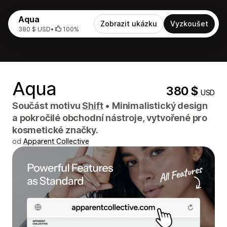
Aqua
Zobrazit ukázku
Vyzkoušet
380 $ USD
•
100%
Aqua
380 $
USD
Součást motivu
Shift
•
Minimalistický design
a pokročilé obchodní nástroje, vytvořené pro
kosmetické značky.
od
Apparent Collective