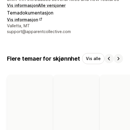
Vis informasjon
Alle versjoner
Temadokumentasjon
Vis informasjon
Designerens kontaktinfo
Valletta, MT
support@apparentcollective.com
Flere temaer for skjønnhet
Vis alle