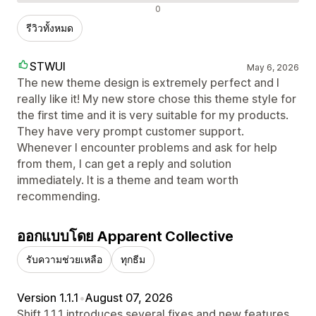
รีวิวเชิงลบ
0
รีวิวทั้งหมด
STWUI
May 6, 2026
The new theme design is extremely perfect and I
really like it! My new store chose this theme style for
the first time and it is very suitable for my products.
They have very prompt customer support.
Whenever I encounter problems and ask for help
from them, I can get a reply and solution
immediately. It is a theme and team worth
recommending.
ออกแบบโดย Apparent Collective
รับความช่วยเหลือ
ทุกธีม
Version 1.1.1
•
August 07, 2026
Shift 1.1.1 introduces several fixes and new features