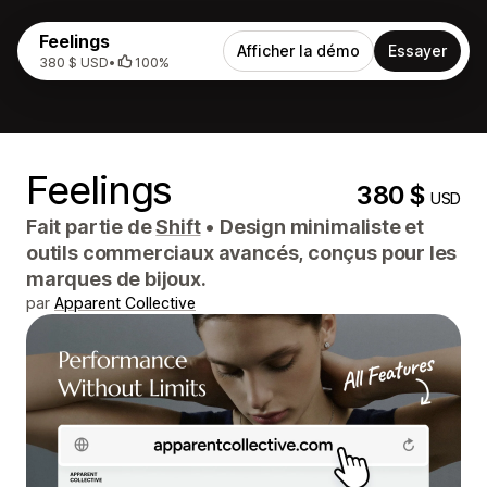
Feelings
Afficher la démo
Essayer
380 $ USD
•
100%
Feelings
380 $
USD
Fait partie de
Shift
•
Design minimaliste et
outils commerciaux avancés, conçus pour les
marques de bijoux.
par
Apparent Collective