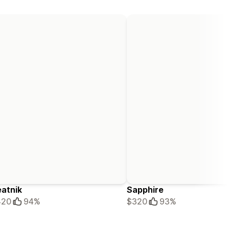
atnik
Sapphire
420
94%
$320
93%