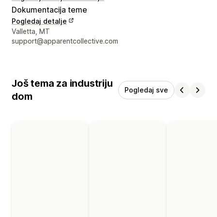
Dokumentacija teme
Pogledaj detalje
Podaci za kontakt dizajnera
Valletta, MT
support@apparentcollective.com
Još tema za industriju
Pogledaj sve
dom