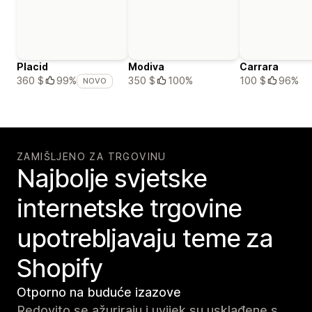
Placid
Modiva
Carrara
350 $
100%
100 $
96%
360 $
99%
NOVO
ZAMIŠLJENO ZA TRGOVINU
Najbolje svjetske
internetske trgovine
upotrebljavaju teme za
Shopify
Otporno na buduće izazove
Redovito se ažuriraju i uvijek su usklađene s