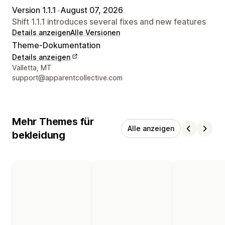
Version 1.1.1
•
August 07, 2026
Shift 1.1.1 introduces several fixes and new features
Details anzeigen
Alle Versionen
Theme-Dokumentation
Details anzeigen
Designer-Kontaktdaten
Valletta, MT
support@apparentcollective.com
Mehr Themes für
Alle anzeigen
bekleidung