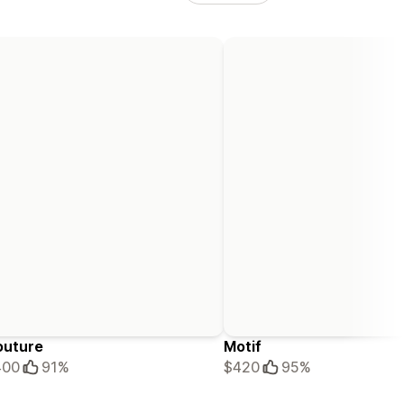
outure
Motif
400
91%
$420
95%