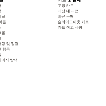
터
고정 카트
색
매장 내 픽업
리글
빠른 구매
 버튼
슬라이드아웃 카트
뉴
카트 참고 사항
크롤
로
터링 및 정렬
본 항목
품
페이지 탐색