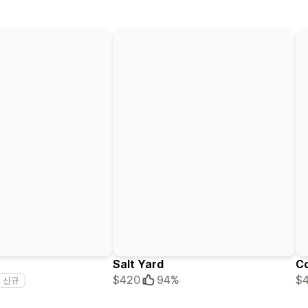
Salt Yard
C
$420
94%
$
신규