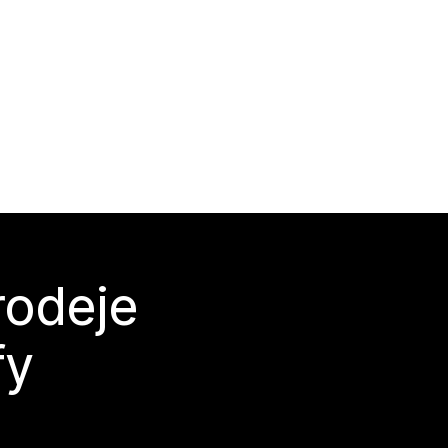
rodeje
fy