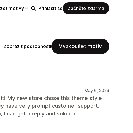
zet motivy
Přihlásit se
Začněte zdarma
Vyzkoušet motiv
Zobrazit podrobnosti
May 6, 2026
 it! My new store chose this theme style
 They have very prompt customer support.
I can get a reply and solution