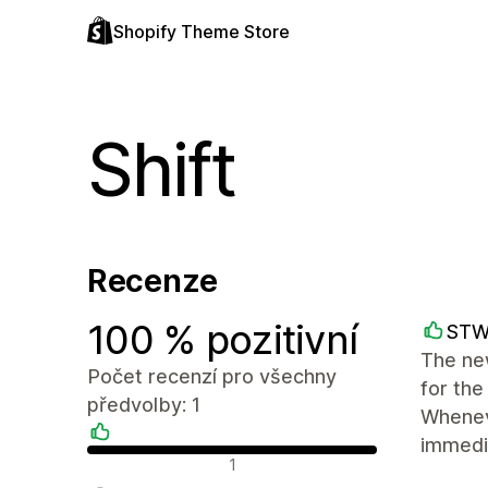
Shopify Theme Store
Shift
Recenze
100 % pozitivní
STW
The new
Počet recenzí pro všechny
for the
předvolby: 1
Wheneve
immedi
Pozitivní recenze
1