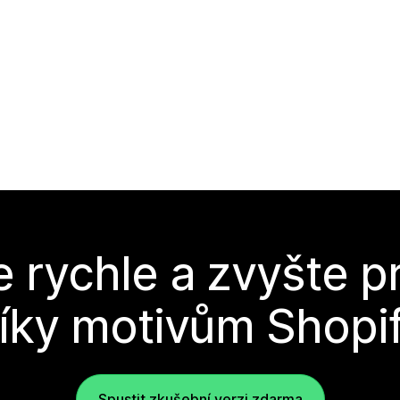
e rychle a zvyšte p
íky motivům Shopi
Spustit zkušební verzi zdarma