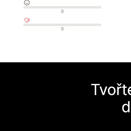
Neutrální recenze
0
Negativní recenze
0
Tvořt
d