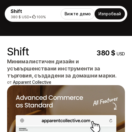
Shift
Вижте демо
Изпробвай
380 $ USD
•
100%
Shift
380 $
USD
Минималистичен дизайн и
усъвършенствани инструменти за
търговия, създадени за домашни марки.
от
Apparent Collective