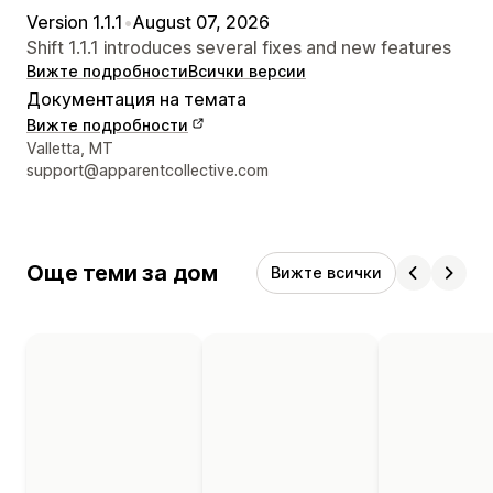
Version 1.1.1
•
August 07, 2026
Shift 1.1.1 introduces several fixes and new features
Вижте подробности
Всички версии
Документация на темата
Вижте подробности
Данни за връзка с дизайнера
Valletta, MT
support@apparentcollective.com
Още теми за дом
Вижте всички