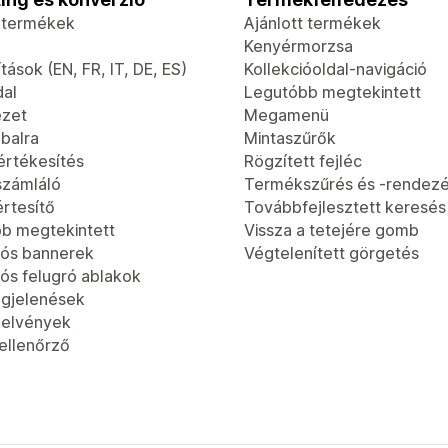
t termékek
Ajánlott termékek
Kenyérmorzsa
tások (EN, FR, IT, DE, ES)
Kollekcióoldal-navigáció
dal
Legutóbb megtekintett
ézet
Megamenü
 balra
Mintaszűrők
értékesítés
Rögzített fejléc
számláló
Termékszűrés és -rendez
értesítő
Továbbfejlesztett keresés
b megtekintett
Vissza a tetejére gomb
ós bannerek
Végtelenített görgetés
ós felugró ablakok
gjelenések
jelvények
-ellenőrző