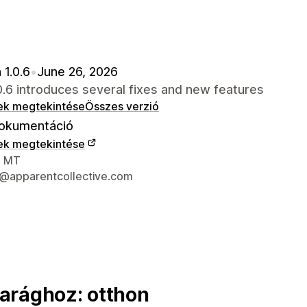
 1.0.6
•
June 26, 2026
.0.6 introduces several fixes and new features
ek megtekintése
Összes verzió
okumentáció
ek megtekintése
 kapcsolattartási adatai
, MT
@apparentcollective.com
arághoz: otthon