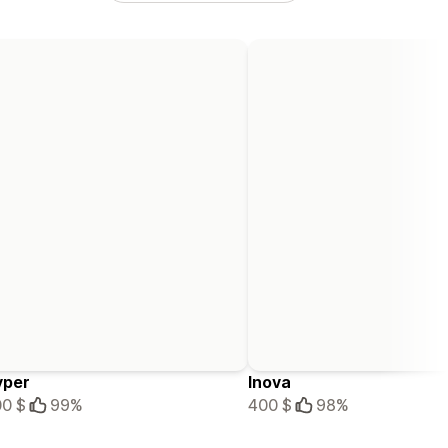
yper
Inova
0 $
99%
400 $
98%