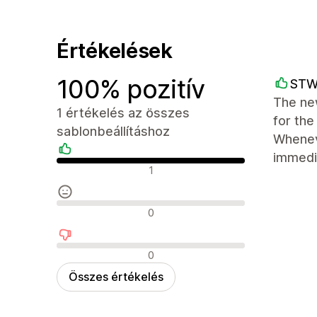
Értékelések
100% pozitív
STW
The new
1 értékelés az összes
for the
sablonbeállításhoz
Wheneve
immedi
Pozitív értékelések
1
Semleges értékelések
0
Negatív értékelések
0
Összes értékelés