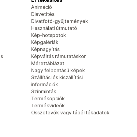
Animáció
Diavetítés
Divatfotó-gyűjtemények
Használati útmutató
Kép-hotspotok
Képgalériák
Képnagyítás
és
Képváltás rámutatáskor
Mérettáblázat
Nagy felbontású képek
Szállítási és kiszállítási
információk
Színminták
Termékopciók
Termékvideók
Összetevők vagy tápértékadatok