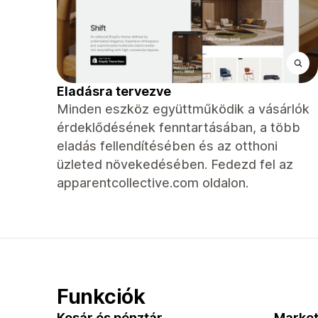
Eladásra tervezve
Minden eszköz együttműködik a vásárlók
érdeklődésének fenntartásában, a több
eladás fellendítésében és az otthoni
üzleted növekedésében. Fedezd fel az
apparentcollective.com oldalon.
Funkciók
Kosár és pénztár
Market