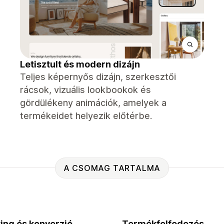
Letisztult és modern dizájn
Teljes képernyős dizájn, szerkesztői
rácsok, vizuális lookbookok és
gördülékeny animációk, amelyek a
termékeidet helyezik előtérbe.
A CSOMAG TARTALMA
ing és konverzió
Termékfelfedezés