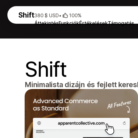
Shift
380 $ USD
•
100%
Áttekintés
Funkciók
Értékelések
Támogatás
Shift
Minimalista dizájn és fejlett ker