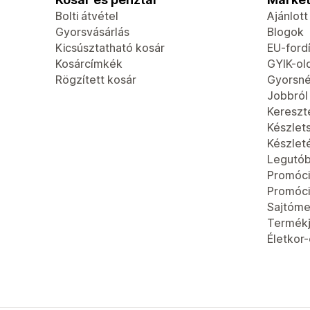
Bolti átvétel
Ajánlot
Gyorsvásárlás
Blogok
Kicsúsztatható kosár
EU-fordí
Kosárcímkék
GYIK-ol
Rögzített kosár
Gyorsn
Jobbról
Kereszt
Készlet
Készlet
Legutób
Promóci
Promóci
Sajtóme
Termék
Életkor