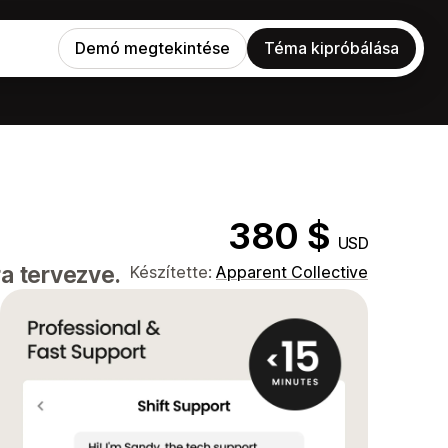
Demó megtekintése
Téma kipróbálása
380 $
USD
a tervezve.
Készítette:
Apparent Collective