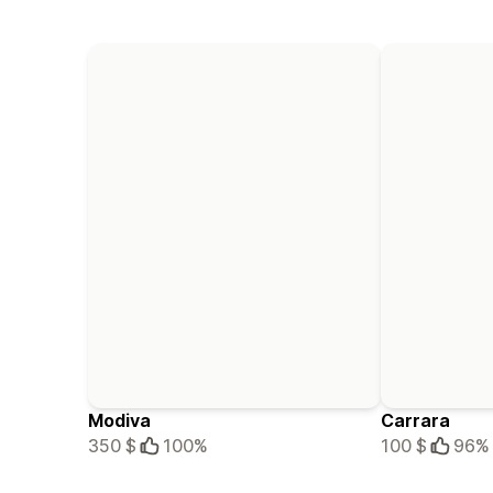
Modiva
Carrara
350 $
100%
100 $
96%