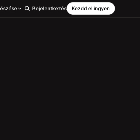
észése
Bejelentkezés
Kezdd el ingyen