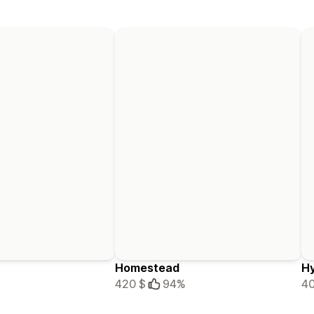
Homestead
H
420 $
94%
40