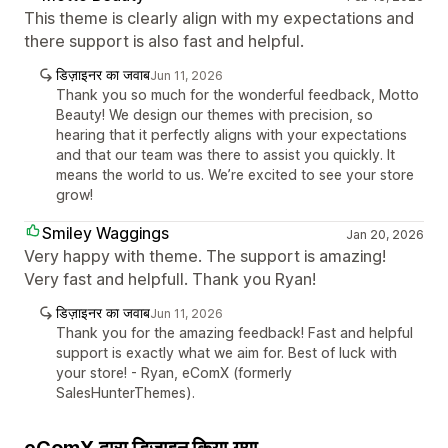
This theme is clearly align with my expectations and
there support is also fast and helpful.
डिज़ाइनर का जवाब
Jun 11, 2026
Thank you so much for the wonderful feedback, Motto
Beauty! We design our themes with precision, so
hearing that it perfectly aligns with your expectations
and that our team was there to assist you quickly. It
means the world to us. We’re excited to see your store
grow!
Smiley Waggings
Jan 20, 2026
Very happy with theme. The support is amazing!
Very fast and helpfull. Thank you Ryan!
डिज़ाइनर का जवाब
Jun 11, 2026
Thank you for the amazing feedback! Fast and helpful
support is exactly what we aim for. Best of luck with
your store! - Ryan, eComX (formerly
SalesHunterThemes).
eComX द्वारा डिज़ाइन किया गया