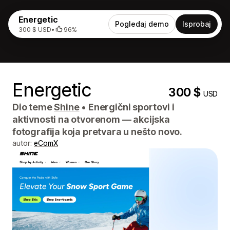
Energetic
Pogledaj demo
Isprobaj
300 $ USD
•
96%
Energetic
300 $
USD
Dio teme
Shine
•
Energični sportovi i
aktivnosti na otvorenom — akcijska
fotografija koja pretvara u nešto novo.
autor:
eComX