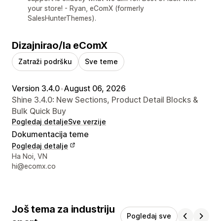
your store! - Ryan, eComX (formerly
SalesHunterThemes).
Dizajnirao/la eComX
Zatraži podršku
Sve teme
Version 3.4.0
•
August 06, 2026
Shine 3.4.0: New Sections, Product Detail Blocks &
Bulk Quick Buy
Pogledaj detalje
Sve verzije
Dokumentacija teme
Pogledaj detalje
Podaci za kontakt dizajnera
Ha Noi, VN
hi@ecomx.co
Još tema za industriju
Pogledaj sve