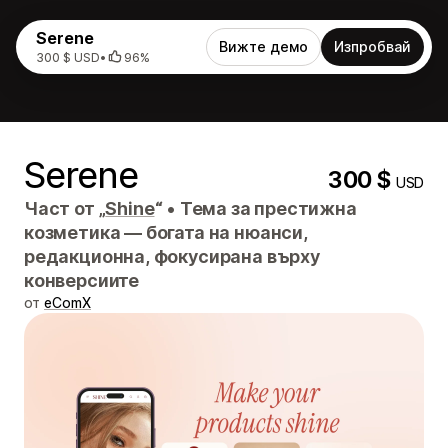
Serene
Вижте демо
Изпробвай
300 $ USD
•
96%
Serene
300 $
USD
Част от „
Shine
“
•
Тема за престижна
козметика — богата на нюанси,
редакционна, фокусирана върху
конверсиите
от
eComX