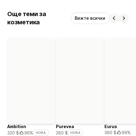
Още теми за
Вижте всички
козметика
Ambition
Purevea
Eurus
360 $
99%
320 $
96%
280 $
НОВА
НОВА