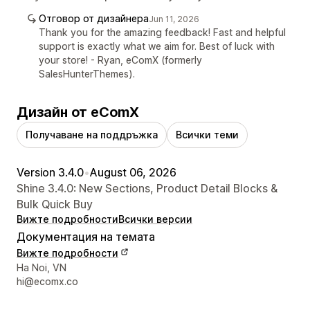
Отговор от дизайнера
Jun 11, 2026
Thank you for the amazing feedback! Fast and helpful
support is exactly what we aim for. Best of luck with
your store! - Ryan, eComX (formerly
SalesHunterThemes).
Дизайн от eComX
Получаване на поддръжка
Всички теми
Version 3.4.0
•
August 06, 2026
Shine 3.4.0: New Sections, Product Detail Blocks &
Bulk Quick Buy
Вижте подробности
Всички версии
Документация на темата
Вижте подробности
Данни за връзка с дизайнера
Ha Noi, VN
hi@ecomx.co