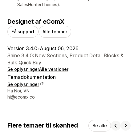
SalesHunterThemes).
Designet af eComX
Få support
Alle temaer
Version 3.4.0
•
August 06, 2026
Shine 3.4.0: New Sections, Product Detail Blocks &
Bulk Quick Buy
Se oplysninger
Alle versioner
Temadokumentation
Se oplysninger
Se kontaktoplysninger
Ha Noi, VN
hi@ecomx.co
Flere temaer til skønhed
Se alle