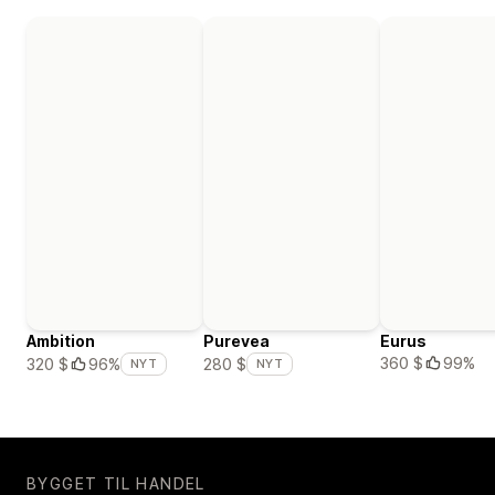
Ambition
Purevea
Eurus
360 $
99%
320 $
96%
280 $
NYT
NYT
BYGGET TIL HANDEL