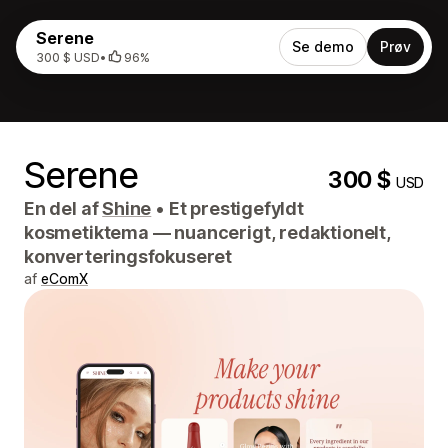
Serene
Se demo
Prøv
300 $ USD
•
96%
Serene
300 $
USD
En del af
Shine
•
Et prestigefyldt
kosmetiktema — nuancerigt, redaktionelt,
konverteringsfokuseret
af
eComX