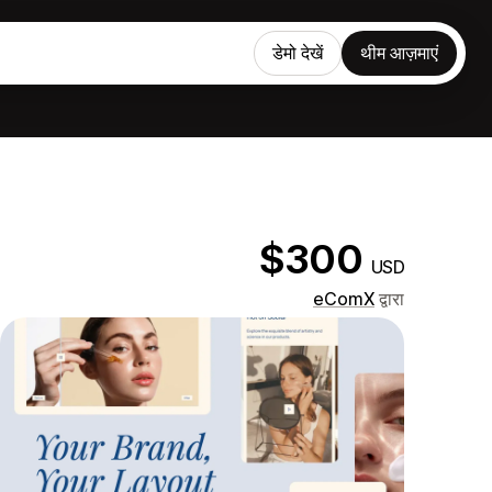
डेमो देखें
थीम आज़माएं
$300
USD
eComX
द्वारा