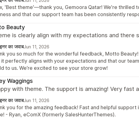
Jun 11, 2026
, 'Best theme'—thank you, Gemoora Qatar! We're thrilled to h
iness and that our support team has been consistently resp
to Beauty
eme is clearly align with my expectations and there su
ाइनर का जवाब
Jun 11, 2026
nk you so much for the wonderful feedback, Motto Beauty! 
 it perfectly aligns with your expectations and that our team
ld to us. We’re excited to see your store grow!
ley Waggings
ppy with theme. The support is amazing! Very fast a
ाइनर का जवाब
Jun 11, 2026
nk you for the amazing feedback! Fast and helpful support is
re! - Ryan, eComX (formerly SalesHunterThemes).