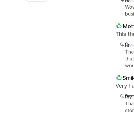
Wow
bus
Mot
This th
डिज़
Tha
that
wor
Smi
Very ha
डिज़
Tha
sto