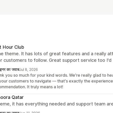
t Hour Club
e theme. It has lots of great features and a really at
or customers to follow. Great support service too I
ाइनर का जवाब
Jul 8, 2026
k you so much for your kind words. We're really glad to hear
 your customers to navigate — that's exactly the experience
ommendation. It truly means a lot!
oora Qatar
heme, it has everything needed and support team ar
ाइनर का जवाब