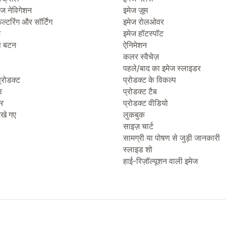
ेज नेविगेशन
इमेज ज़ूम
िल्टरिंग और सॉर्टिंग
इमेज रोलओवर
ज
इमेज हॉटस्पॉट
प बटन
ऐनिमेशन
कलर स्वैचेज़
पहले/बाद का इमेज स्लाइडर
्रोडक्ट
प्रोडक्ट के विकल्प
र
प्रोडक्ट टैब
टर
प्रोडक्ट वीडियो
देखे गए
लुकबुक
साइज़ चार्ट
सामग्री या पोषण से जुड़ी जानकारी
स्लाइड शो
हाई-रिज़ॉल्यूशन वाली इमेज