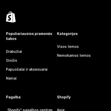
Populiariausios pramonės
Kategorijos
šakos
Visos temos
Drabužiai
Nemokamos temos
Grožis
Papuošalai ir aksesuarai
Namai
Pagalba
Shopify
„Shopify“ pagalbos centras
Apie