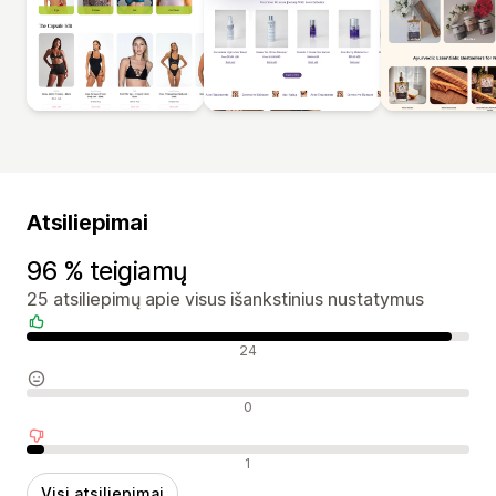
Atsiliepimai
96 % teigiamų
25 atsiliepimų apie visus išankstinius nustatymus
Teigiami atsiliepimai
24
Neutralūs atsiliepimai
0
Neigiami atsiliepimai
1
Visi atsiliepimai