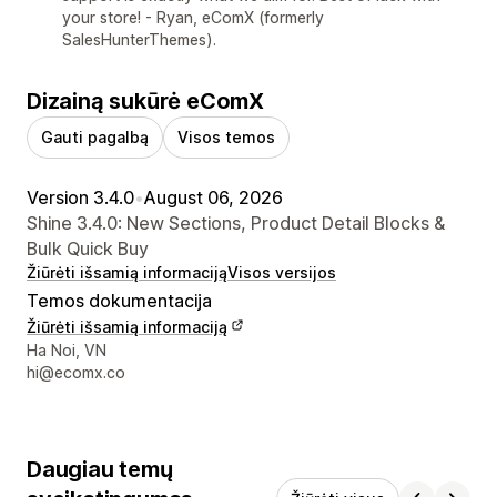
your store! - Ryan, eComX (formerly
SalesHunterThemes).
Dizainą sukūrė eComX
Gauti pagalbą
Visos temos
Version 3.4.0
•
August 06, 2026
Shine 3.4.0: New Sections, Product Detail Blocks &
Bulk Quick Buy
Žiūrėti išsamią informaciją
Visos versijos
Temos dokumentacija
Žiūrėti išsamią informaciją
Kūrėjo kontaktiniai duomenys
Ha Noi, VN
hi@ecomx.co
Daugiau temų