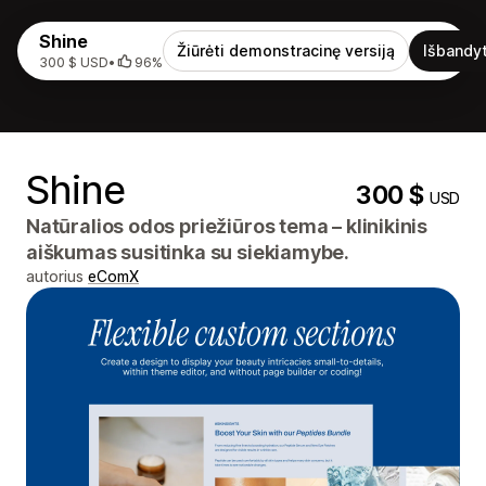
Shine
Žiūrėti demonstracinę versiją
Išbandyt
300 $ USD
•
96%
Shine
300 $
USD
Natūralios odos priežiūros tema – klinikinis
aiškumas susitinka su siekiamybe.
autorius
eComX