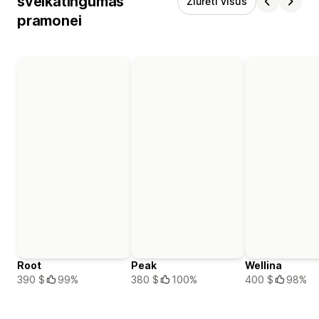
sveikatingumas
Žiūrėti visus
pramonei
Root
Peak
Wellina
390 $
99%
380 $
100%
400 $
98%