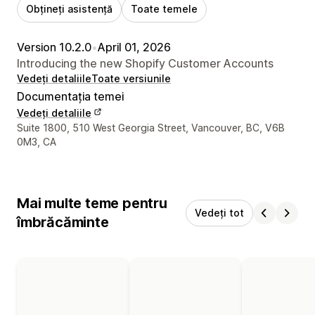
Obțineți asistență
Toate temele
Version 10.2.0
•
April 01, 2026
Introducing the new Shopify Customer Accounts
Vedeți detaliile
Toate versiunile
Documentația temei
Vedeți detaliile
Detaliile de contact ale designerului
Suite 1800, 510 West Georgia Street, Vancouver, BC, V6B
0M3, CA
Mai multe teme pentru
Vedeți tot
îmbrăcăminte