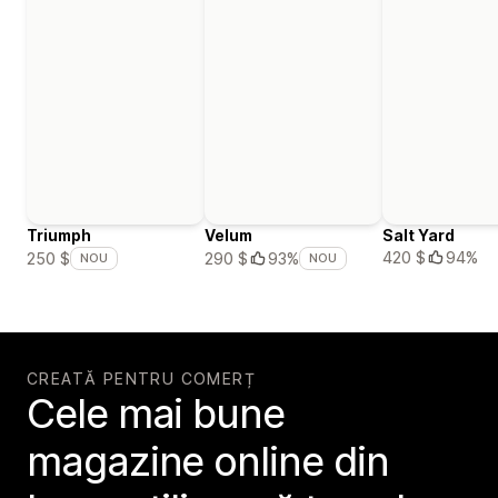
Triumph
Velum
Salt Yard
420 $
94%
250 $
290 $
93%
NOU
NOU
CREATĂ PENTRU COMERȚ
Cele mai bune
magazine online din