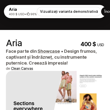
Aria
Vizualizați varianta demonstrativă
Înc
400 $ USD
•
96%
Aria
400 $
USD
Face parte din
Showcase
•
Design frumos,
captivant și îndrăzneț, cu instrumente
puternice. Creează impresia!
de
Clean Canvas